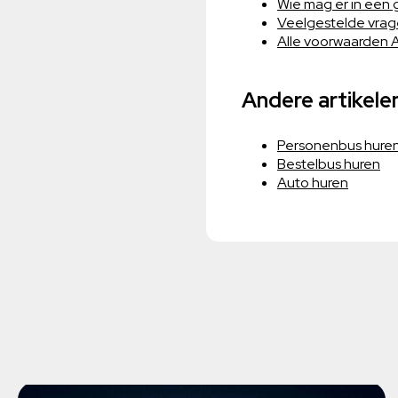
Wie mag er in een 
Veelgestelde vra
Alle voorwaarden 
Andere artikele
Personenbus hure
Bestelbus huren
Auto huren