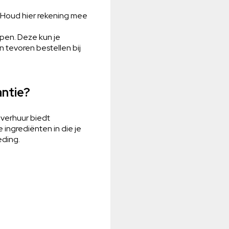
. Houd hier rekening mee
open. Deze kun je
n tevoren bestellen bij
antie?
overhuur biedt
ingrediënten in die je
eding.