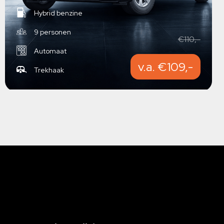
Hybrid benzine
9 personen
€110,-
Automaat
v.a. €109,-
Trekhaak