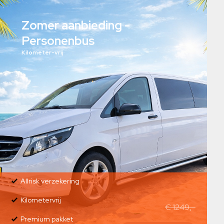
Zomer aanbieding -
Personenbus
Kilometer-vrij
Allrisk verzekering
Kilometervrij
€ 1249,-
Premium pakket