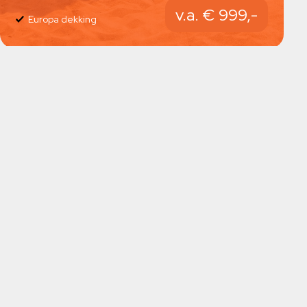
v.a. € 999,-
Europa dekking