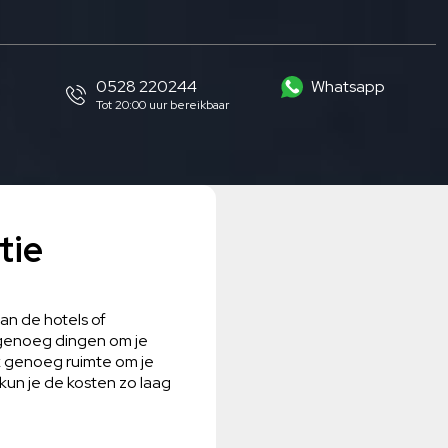
0528 220244
Whatsapp
Tot 20:00 uur bereikbaar
tie
an de hotels of
 genoeg dingen om je
jk genoeg ruimte om je
kun je de kosten zo laag