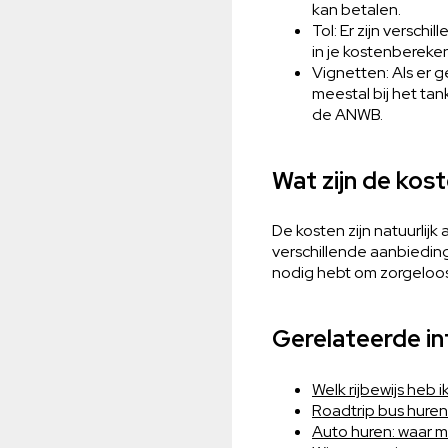
kan betalen.
Tol: Er zijn versc
in je kostenbereke
Vignetten: Als er 
meestal bij het tan
de ANWB.
Wat zijn de kos
De kosten zijn natuurlij
verschillende aanbieding
nodig hebt om zorgeloos
Gerelateerde i
Welk rijbewijs heb 
Roadtrip bus huren
Auto huren: waar m