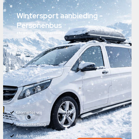
Wintersport aanbieding -
Personenbus
zorgeloos op wintersport
Kilometer vrij
Sneeuwketting
Allrisk verzekering