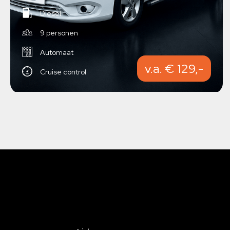
Diesel
9 personen
Automaat
v.a. € 129,-
Cruise control