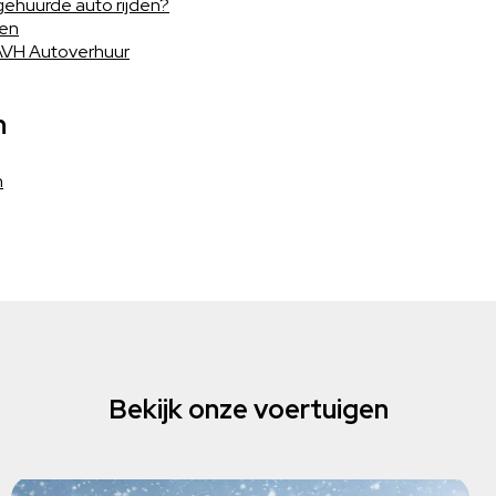
gehuurde auto rijden?
gen
AVH Autoverhuur
n
n
Bekijk onze voertuigen