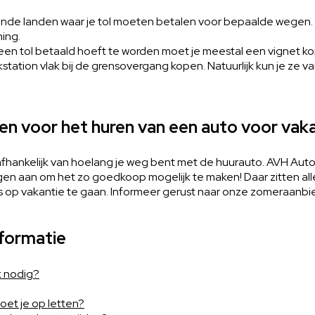
hillende landen waar je tol moeten betalen voor bepaalde wegen
ning.
geen tol betaald hoeft te worden moet je meestal een vignet k
kstation vlak bij de grensovergang kopen. Natuurlijk kun je ze va
ten voor het huren van een auto voor vak
k afhankelijk van hoelang je weg bent met de huurauto. AVH Aut
en aan om het zo goedkoop mogelijk te maken! Daar zitten alle 
 op vakantie te gaan. Informeer gerust naar onze zomeraanbi
nformatie
ik nodig?
oet je op letten?