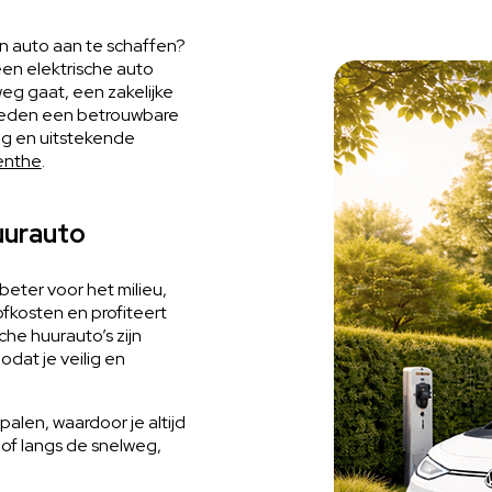
en auto aan te schaffen?
en elektrische auto
weg gaat, een zakelijke
bieden een betrouwbare
ng en uitstekende
enthe
.
uurauto
 beter voor het milieu,
fkosten en profiteert
che huurauto’s zijn
dat je veilig en
alen, waardoor je altijd
p of langs de snelweg,