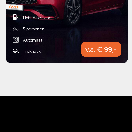
Hybrid benzine
5 personen
Automaat
v.a. € 99,-
Trekhaak