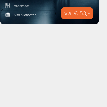
Automaat
v.a. € 53,-
598 Kilometer