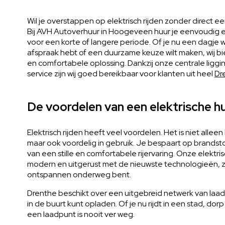
Wil je overstappen op elektrisch rijden zonder direct e
Bij AVH Autoverhuur in Hoogeveen huur je eenvoudig e
voor een korte of langere periode. Of je nu een dagje 
afspraak hebt of een duurzame keuze wilt maken, wij 
en comfortabele oplossing. Dankzij onze centrale liggi
service zijn wij goed bereikbaar voor klanten uit heel
Dr
De voordelen van een elektrische h
Elektrisch rijden heeft veel voordelen. Het is niet alleen
maar ook voordelig in gebruik. Je bespaart op brandsto
van een stille en comfortabele rijervaring. Onze elektris
modern en uitgerust met de nieuwste technologieën, zo
ontspannen onderweg bent.
Drenthe beschikt over een uitgebreid netwerk van laadp
in de buurt kunt opladen. Of je nu rijdt in een stad, dor
een laadpunt is nooit ver weg.