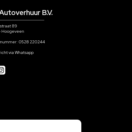
Autoverhuur B.V.
straat 89
G Hoogeveen
nnummer:
0528 220244
richt via Whatsapp