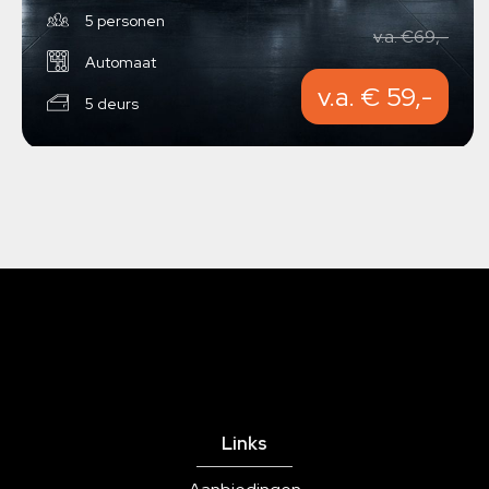
5 personen
v.a. €69,-
Automaat
v.a. € 59,-
5 deurs
Links