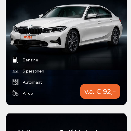
Benzine
5 personen
Automaat
v.a. € 92,-
Airco