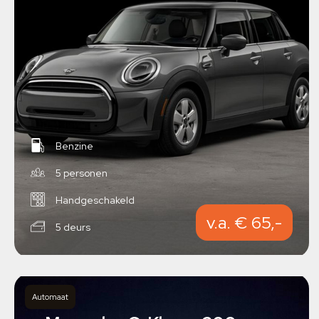
Benzine
5 personen
Handgeschakeld
v.a. € 65,-
5 deurs
Automaat