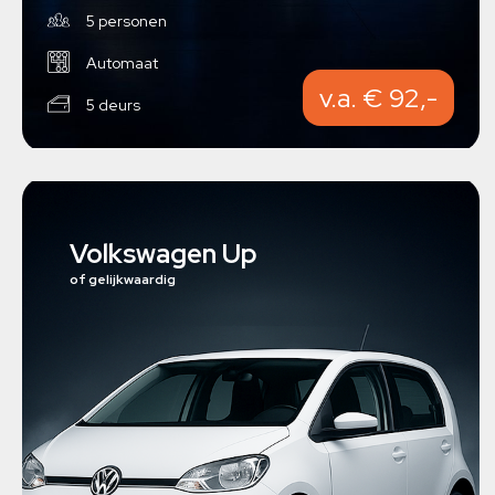
5 personen
Automaat
v.a. € 92,-
5 deurs
Volkswagen Up
of gelijkwaardig