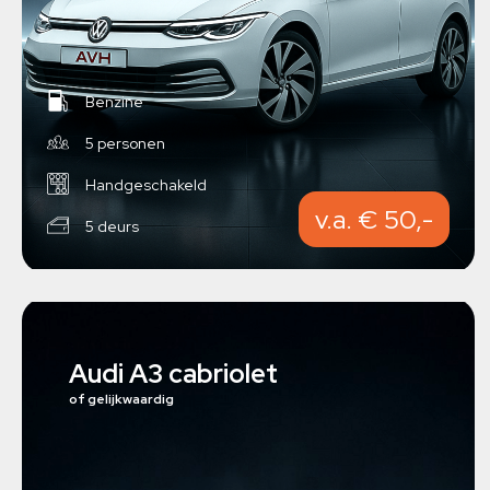
Benzine
5 personen
Handgeschakeld
v.a. € 50,-
5 deurs
Audi A3 cabriolet
of gelijkwaardig