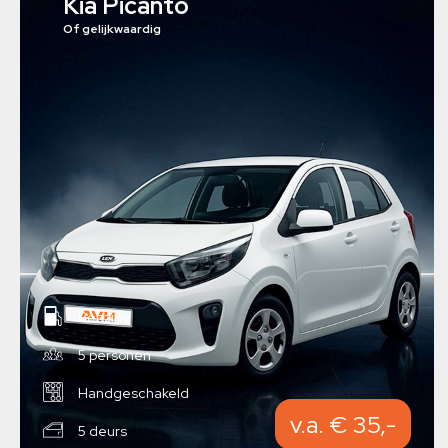
Kia Picanto
Of gelijkwaardig
Benzine
5 personen
Handgeschakeld
v.a. € 35,-
5 deurs