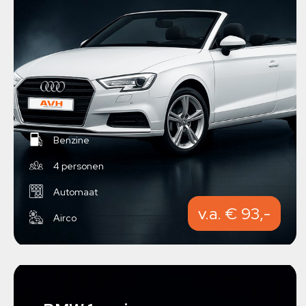
Benzine
4 personen
Automaat
v.a. € 93,-
Airco