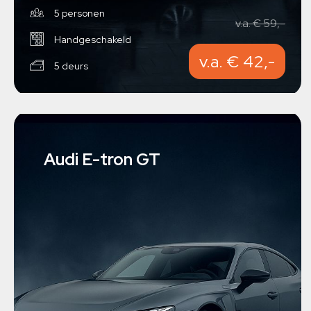
5 personen
v.a. € 59,-
Handgeschakeld
v.a. € 42,-
5 deurs
Audi E-tron GT