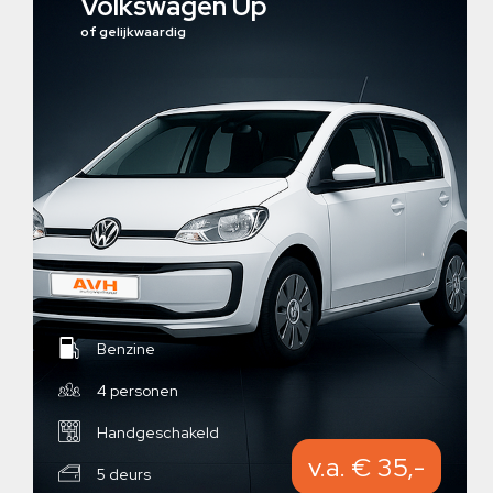
Volkswagen Up
of gelijkwaardig
Benzine
4 personen
Handgeschakeld
v.a. € 35,-
5 deurs