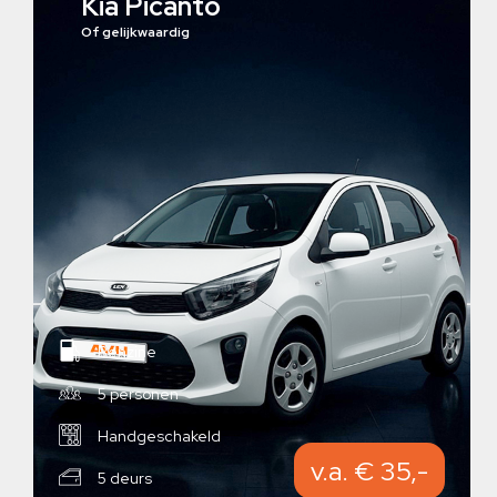
Kia Picanto
Of gelijkwaardig
Benzine
5 personen
Handgeschakeld
v.a. € 35,-
5 deurs