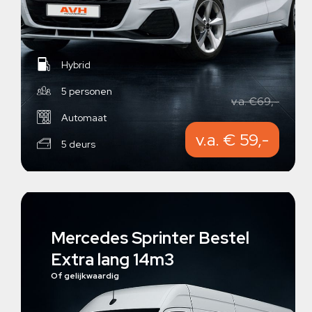
Hybrid
5 personen
v.a. €69,-
Automaat
v.a. € 59,-
5 deurs
Mercedes Sprinter Bestel
Extra lang 14m3
Of gelijkwaardig