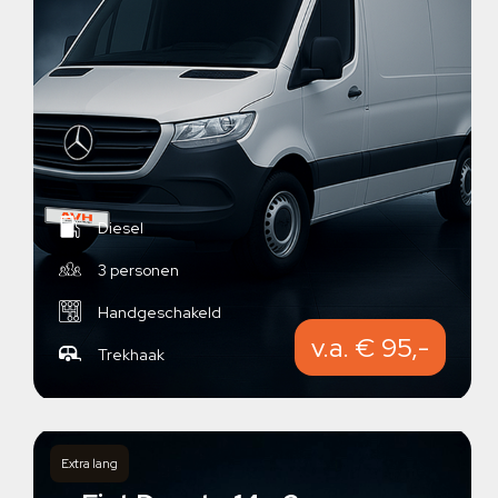
Diesel
3 personen
Handgeschakeld
v.a. € 95,-
Trekhaak
Extra lang