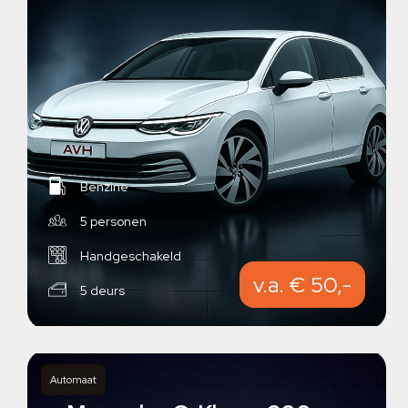
Benzine
5 personen
Handgeschakeld
v.a. € 50,-
5 deurs
Automaat