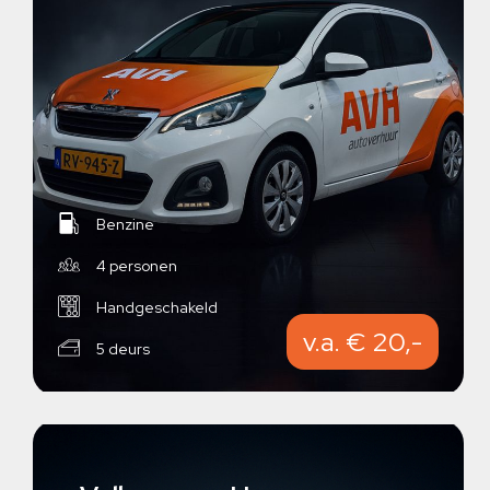
Benzine
4 personen
Handgeschakeld
v.a. € 20,-
5 deurs