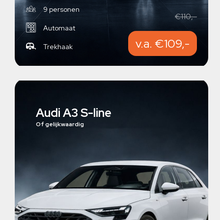
9 personen
€110,-
Automaat
v.a. €109,-
Trekhaak
Audi A3 S-line
Of gelijkwaardig