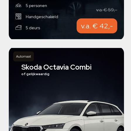
5 personen
v.a. € 59,-
Handgeschakeld
v.a. € 42,-
5 deurs
Automaat
Skoda Octavia Combi
of gelijkwaardig