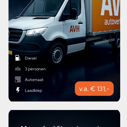
Diesel
3 personen
Automaat
v.a. € 131,-
Laadklep