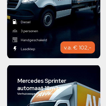
Diesel
3 personen
Handgeschakeld
v.a. € 102,-
Laadklep
Mercedes Sprinter
automaat 18m3
Verhuiswagen met laadklep