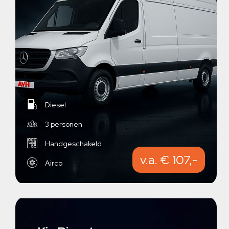
Diesel
3 personen
Handgeschakeld
v.a. € 107,-
Airco