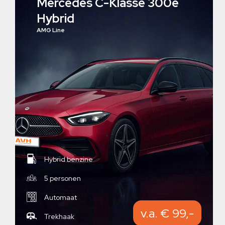
Mercedes C-Klasse 300e
Hybrid
AMG Line
Hybrid benzine
5 personen
Automaat
v.a. € 99,-
Trekhaak