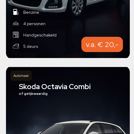
Benzine
4 personen
Handgeschakeld
v.a. € 20,-
5 deurs
Automaat
Skoda Octavia Combi
of gelijkwaardig