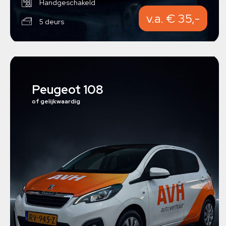
Handgeschakeld
v.a. € 35,-
5 deurs
Peugeot 108
of gelijkwaardig