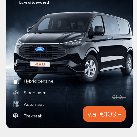
Luxe uitgevoerd
Hybrid benzine
9 personen
€110,-
Automaat
v.a. €109,-
Trekhaak