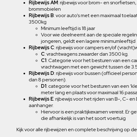
Rijbewijs AM
: rijbewijs voor brom- en snorfietsen
brommobielen
Rijbewijs B
: voor auto’s met een maximaal toelaa
3500kg
Minimum leeftijd is 18 jaar
Voor wie deelneemt aan de speciale regelin
jongeren, geldt een lagere minimumleeftijd
Rijbewijs C
: rijbewijs voor campers en/of (vracht
C
: vrachtwagens zwaarder dan 3500 kg.
C1
: Categorie voor het besturen van een cam
vrachtwagen met een gewicht tussen de 3.
Rijbewijs D
: rijbewijs voor bussen (officieel per
dan 8 personen).
D1
: categorie voor het besturen van een ‘kl
meter lang en plaats voor maximaal 16 pass
Rijbewijs E
: rijbewijs voor het rijden van B-, C- 
aanhanger.
Hiervoor is een praktijkexamen vereist. Er g
die afhankelijk is van het soort voertuig
Kijk voor alle rijbewijzen en complete beschrijving op d