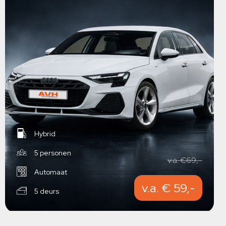
Hybrid
5 personen
v.a. €69,-
Automaat
v.a. € 59,-
5 deurs