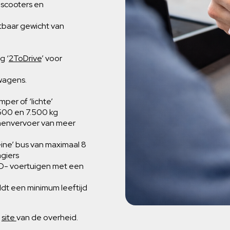
, scooters en
tbaar gewicht van
g ‘
2ToDrive
’ voor
)wagens.
per of ‘lichte’
500 en 7.500 kg
sonenvervoer van meer
eine’ bus van maximaal 8
agiers
en D- voertuigen met een
eldt een minimum leeftijd
e
site
van de overheid.