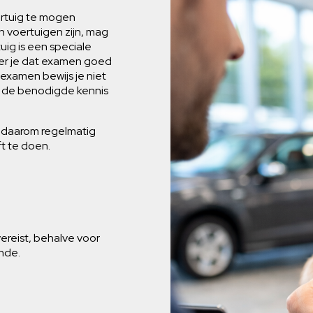
ertuig te mogen
n voertuigen zijn, mag
tuig is een speciale
eer je dat examen goed
jexamen bewijs je niet
er de benodigde kennis
et daarom regelmatig
t te doen.
vereist, behalve voor
ende.