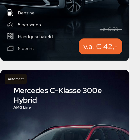
Benzine
5 personen
v.a. € 59,-
Handgeschakeld
v.a. € 42,-
5 deurs
Automaat
Mercedes C-Klasse 300e
Hybrid
AMG Line