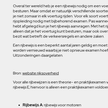
Overal ter wereld heb je een rijbewijs nodig om een vo
besturen. Maar omdat er natuurlijk verschillende soorte
je niet zomaar in elk voertuig rijden. Voor elk soort voer
rijopleiding nodig met bijbehorend examen. Pas wann
hebt afgelegd kun je het rijbewijs aanvragen. Met het ri
alleen dat je het voertuig kunt besturen, maar ook ov
bezit wat betreft de verkeersregels en andere zaken.
Een rijbewijs is een beperkt aantal jaren geldig en mo
worden vernieuwd waarbij je niet opnieuw examen hoef
Uitzonderingen daargelaten.
Bron:
website rijksoverheid
Voor alle rijbewijzen is een theorie- en praktijkexamen 
rijbewijs E; hiervoor is alleen een praktijkexamen voldo
Rijbewijs A
: rijbewijs voor motoren