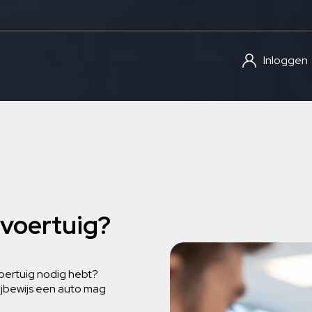
Inloggen
 voertuig?
k voertuig nodig hebt?
rijbewijs een auto mag