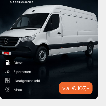
Of gelijkwaardig
Diesel
3 personen
Handgeschakeld
v.a. € 107,-
Airco