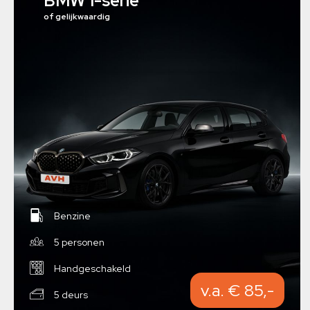
BMW 1-serie
of gelijkwaardig
Benzine
5 personen
Handgeschakeld
v.a. € 85,-
5 deurs