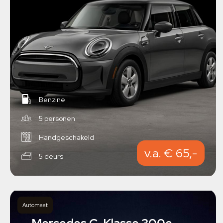
Benzine
5 personen
Handgeschakeld
v.a. € 65,-
5 deurs
Automaat