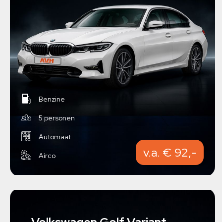
Benzine
5 personen
Automaat
v.a. € 92,-
Airco