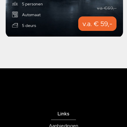
5 personen
v.a. €69,-
Automaat
v.a. € 59,-
5 deurs
Links
Aanbiedingen