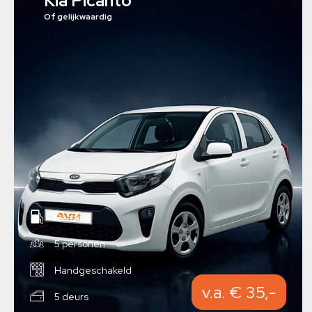
Kia Picanto
Of gelijkwaardig
Benzine
5 personen
Handgeschakeld
v.a. € 35,-
5 deurs