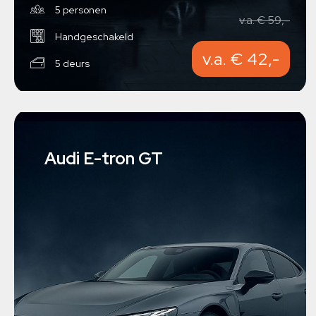
5 personen
v.a. € 59,-
Handgeschakeld
v.a. € 42,-
5 deurs
Audi E-tron GT