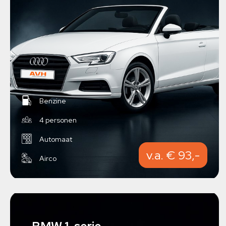
Benzine
4 personen
Automaat
v.a. € 93,-
Airco