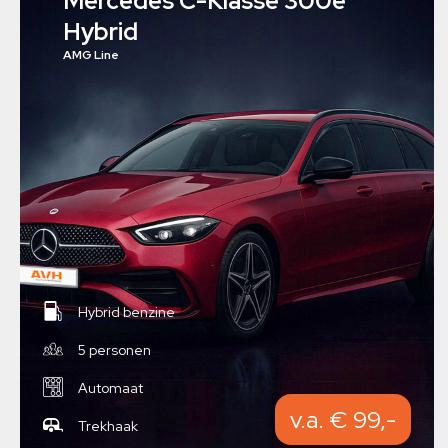
Mercedes C-Klasse 300e
Hybrid
AMG Line
Hybrid benzine
5 personen
Automaat
v.a. € 99,-
Trekhaak