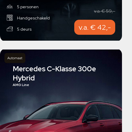
5 personen
v.a. € 59,-
Handgeschakeld
v.a. € 42,-
5 deurs
Automaat
Mercedes C-Klasse 300e
Hybrid
AMG Line