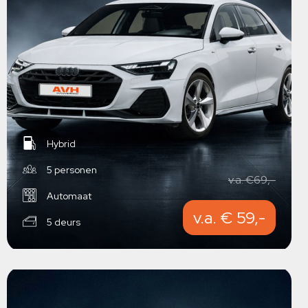
Hybrid
5 personen
v.a. €69,-
Automaat
v.a. € 59,-
5 deurs