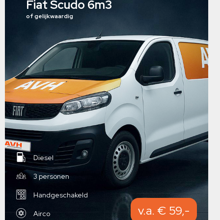
Fiat Scudo 6m3
of gelijkwaardig
Diesel
3 personen
Handgeschakeld
v.a. € 59,-
Airco