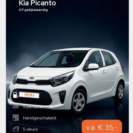
Kia Picanto
Of gelijkwaardig
Benzine
5 personen
Handgeschakeld
v.a. € 35,-
5 deurs