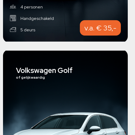
4 personen
Handgeschakeld
v.a. € 35,-
5 deurs
Volkswagen Golf
of gelijkwaardig