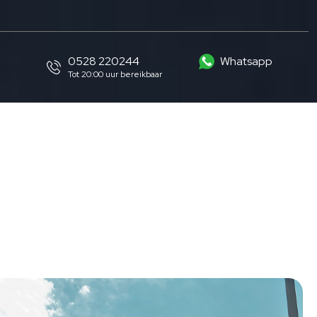
0528 220244
Whatsapp
Tot 20:00 uur bereikbaar