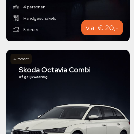
4 personen
Handgeschakeld
v.a. € 20,-
5 deurs
Automaat
Skoda Octavia Combi
of gelijkwaardig