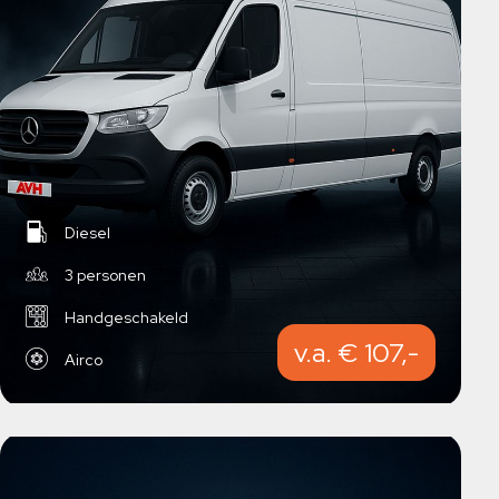
Diesel
3 personen
Handgeschakeld
v.a. € 107,-
Airco