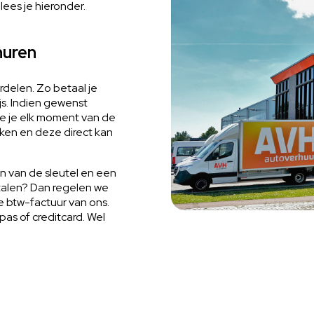
ees je hieronder.
huren
rdelen. Zo betaal je
js. Indien gewenst
e je elk moment van de
ken en deze direct kan
n van de sleutel en een
talen? Dan regelen we
e btw-factuur van ons.
as of creditcard. Wel