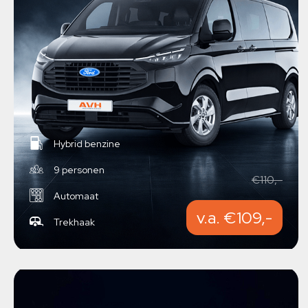
Hybrid benzine
9 personen
€110,-
Automaat
v.a. €109,-
Trekhaak