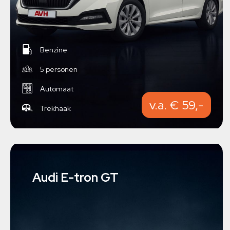
Benzine
5 personen
Automaat
v.a. € 59,-
Trekhaak
Audi E-tron GT