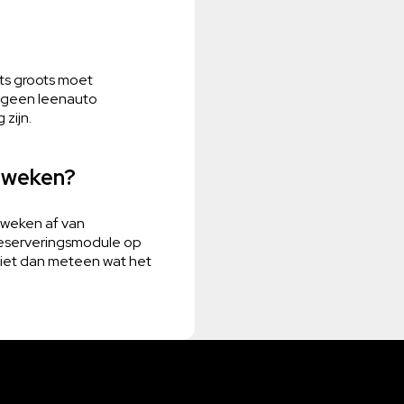
ets groots moet
er geen leenauto
zijn.
e weken?
e weken af van
 reserveringsmodule op
ziet dan meteen wat het