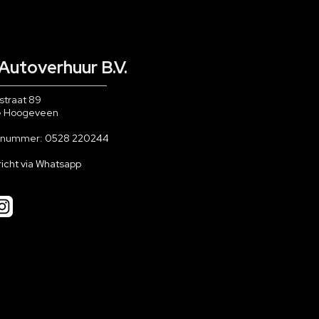
Autoverhuur B.V.
straat 89
G Hoogeveen
nnummer:
0528 220244
richt via Whatsapp