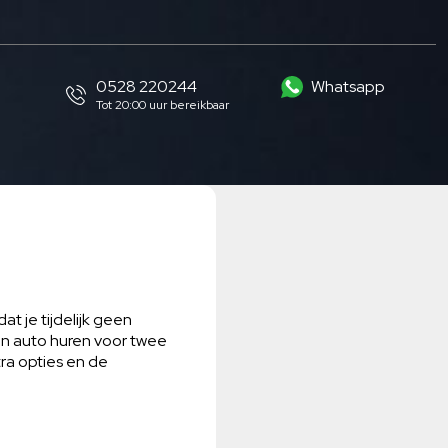
0528 220244
Whatsapp
Tot 20:00 uur bereikbaar
t je tijdelijk geen
een auto huren voor twee
tra opties en de