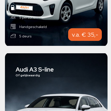
Benzine
5 personen
Handgeschakeld
v.a. € 35,-
5 deurs
Audi A3 S-line
Of gelijkwaardig