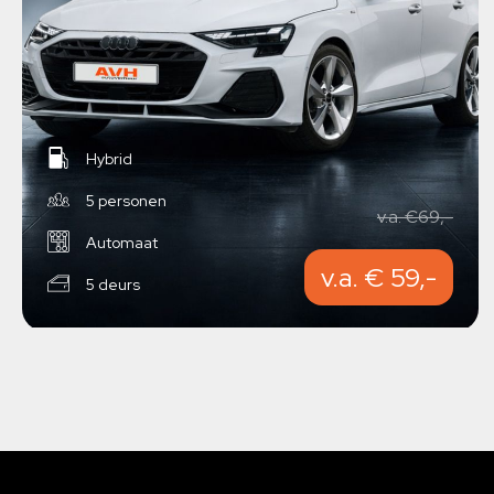
Hybrid
5 personen
v.a. €69,-
Automaat
v.a. € 59,-
5 deurs