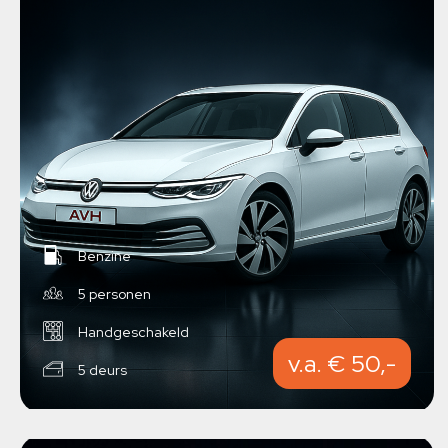
Benzine
5 personen
Handgeschakeld
v.a. € 50,-
5 deurs