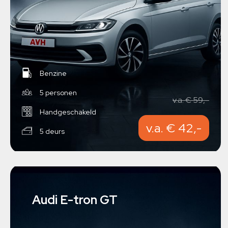
Benzine
5 personen
v.a. € 59,-
Handgeschakeld
v.a. € 42,-
5 deurs
Audi E-tron GT