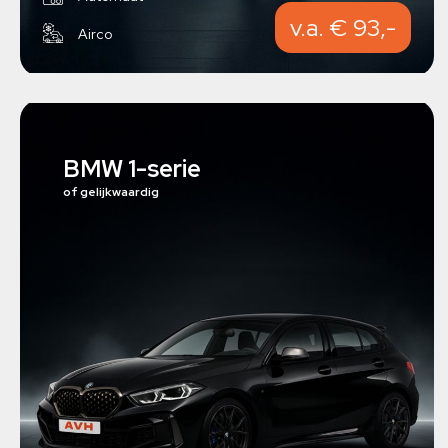
v.a. € 93,-
Airco
BMW 1-serie
of gelijkwaardig