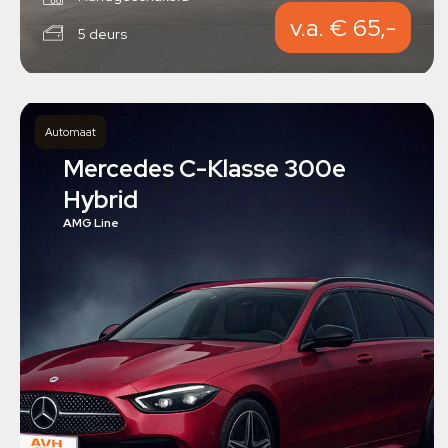
v.a. € 65,-
5 deurs
Automaat
Mercedes C-Klasse 300e
Hybrid
AMG Line