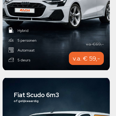
Hybrid
5 personen
v.a. €69,-
Automaat
v.a. € 59,-
5 deurs
Fiat Scudo 6m3
of gelijkwaardig