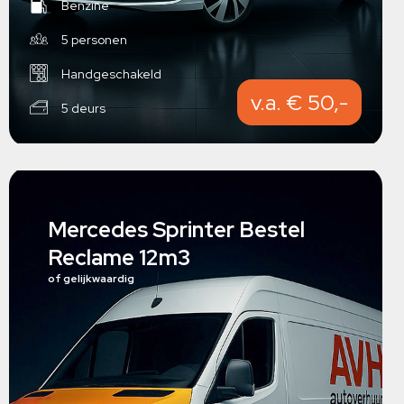
Benzine
5 personen
Handgeschakeld
v.a. € 50,-
5 deurs
Mercedes Sprinter Bestel
Reclame 12m3
of gelijkwaardig