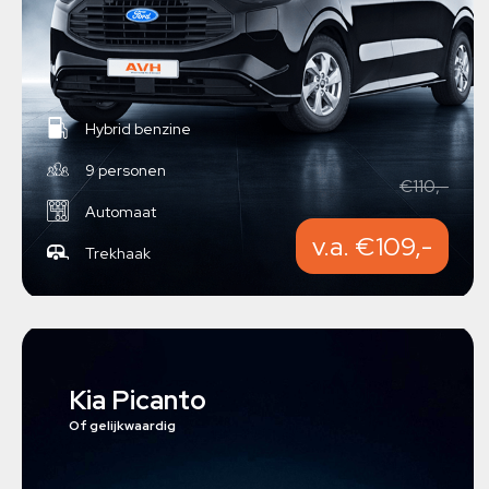
Hybrid benzine
9 personen
€110,-
Automaat
v.a. €109,-
Trekhaak
Kia Picanto
Of gelijkwaardig