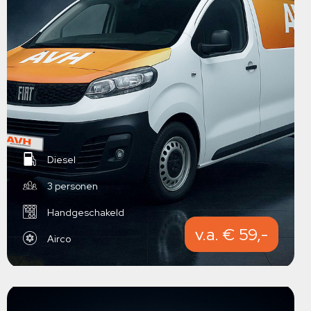
Diesel
3 personen
Handgeschakeld
v.a. € 59,-
Airco