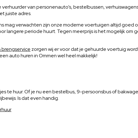
e verhuurder van personenauto’s, bestelbussen, verhuiswagen
 juiste adres.
n ons mag verwachten zijn onze moderne voertuigen altijd goed
voor langere periode huurt. Tegen meerprijs is het mogelijk om
n brengservice
zorgen wij er voor dat je gehuurde voertuig wo
een auto huren in Ommen wel heel makkelijk!
jes te huur. Of je nu een bestelbus, 9-persoonsbus of bakwagen
jbewijs. Is dat even handig.
rhuur