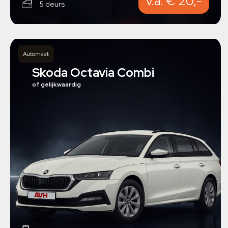
v.a. € 20,-
5 deurs
Automaat
Skoda Octavia Combi
of gelijkwaardig