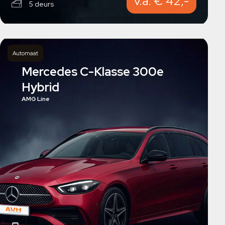
v.a. € 42,-
5 deurs
Automaat
Mercedes C-Klasse 300e
Hybrid
AMG Line