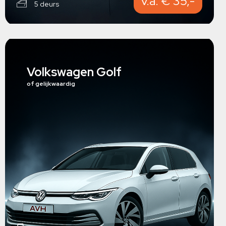
v.a. € 35,-
5 deurs
Volkswagen Golf
of gelijkwaardig