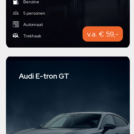
Benzine
5 personen
Automaat
v.a. € 59,-
Trekhaak
Audi E-tron GT