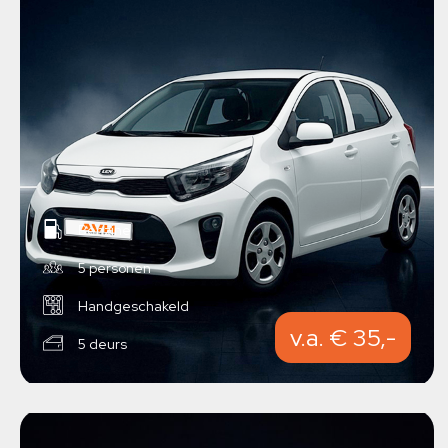
Benzine
5 personen
Handgeschakeld
v.a. € 35,-
5 deurs