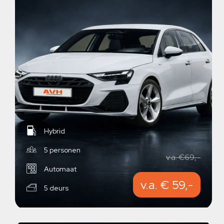
Hybrid
5 personen
v.a. €69,-
Automaat
v.a. € 59,-
5 deurs