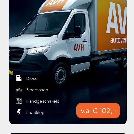
Diesel
3 personen
Handgeschakeld
v.a. € 102,-
Laadklep