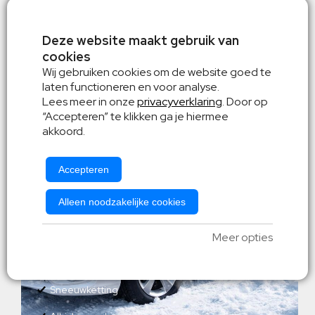
Deze website maakt gebruik van
Wintersport aanbieding -
cookies
Personenbus
Wij gebruiken cookies om de website goed te
zorgeloos op wintersport
laten functioneren en voor analyse.
Lees meer in onze
privacyverklaring
. Door op
“Accepteren” te klikken ga je hiermee
akkoord.
Accepteren
Alleen noodzakelijke cookies
Meer opties
Kilometer vrij
Sneeuwketting