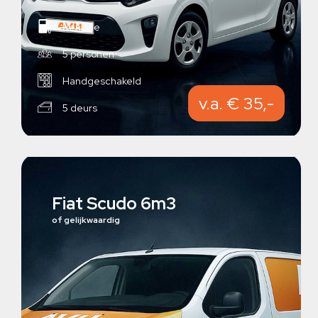
Benzine
5 personen
Handgeschakeld
v.a. € 35,-
5 deurs
Fiat Scudo 6m3
of gelijkwaardig