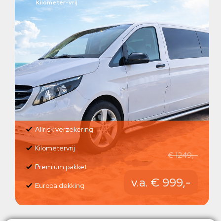
Kilometer-vrij
Allrisk verzekering
Kilometervrij
€ 1249,-
Premium pakket
v.a. € 999,-
Europa dekking