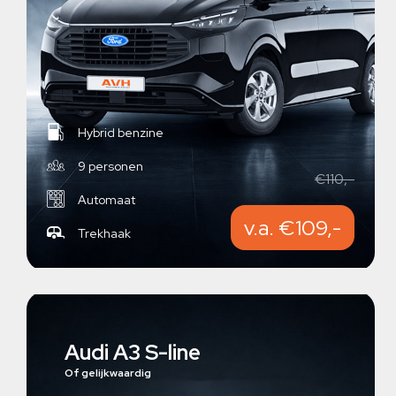
Hybrid benzine
9 personen
€110,-
Automaat
v.a. €109,-
Trekhaak
Audi A3 S-line
Of gelijkwaardig