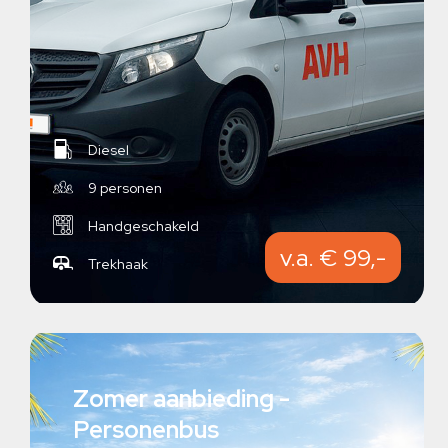
Diesel
9 personen
Handgeschakeld
v.a. € 99,-
Trekhaak
Zomer aanbieding -
Personenbus