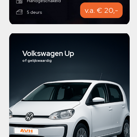
Handgeschakeld
v.a. € 20,-
5 deurs
Volkswagen Up
of gelijkwaardig