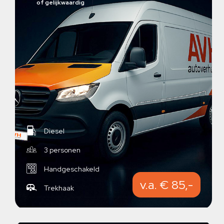
of gelijkwaardig
Diesel
3 personen
Handgeschakeld
v.a. € 85,-
Trekhaak