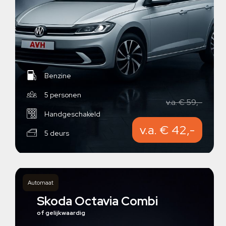
Benzine
5 personen
v.a. € 59,-
Handgeschakeld
v.a. € 42,-
5 deurs
Automaat
Skoda Octavia Combi
of gelijkwaardig