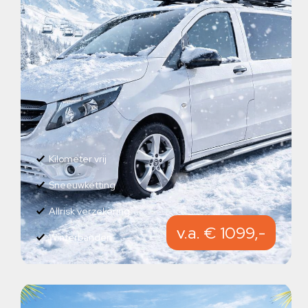
Kilometer vrij
Sneeuwketting
Allrisk verzekering
v.a. € 1099,-
Winterbanden