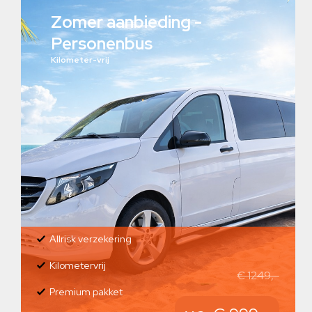
Zomer aanbieding -
Personenbus
Kilometer-vrij
Allrisk verzekering
Kilometervrij
€ 1249,-
Premium pakket