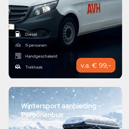
Diesel
9 personen
Handgeschakeld
v.a. € 99,-
Trekhaak
Wintersport aanbieding -
Personenbus
zorgeloos op wintersport