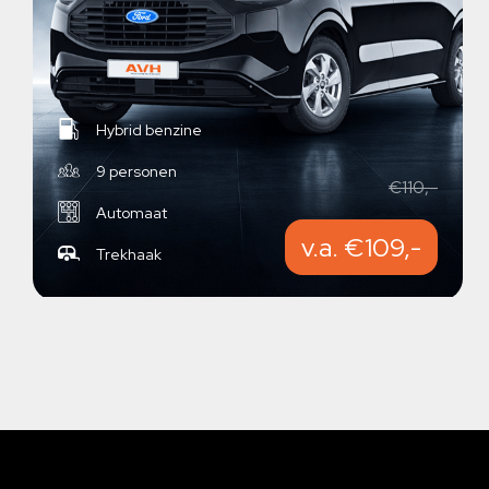
Hybrid benzine
9 personen
€110,-
Automaat
v.a. €109,-
Trekhaak