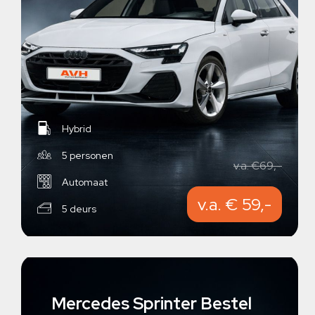
Hybrid
5 personen
v.a. €69,-
Automaat
v.a. € 59,-
5 deurs
Mercedes Sprinter Bestel