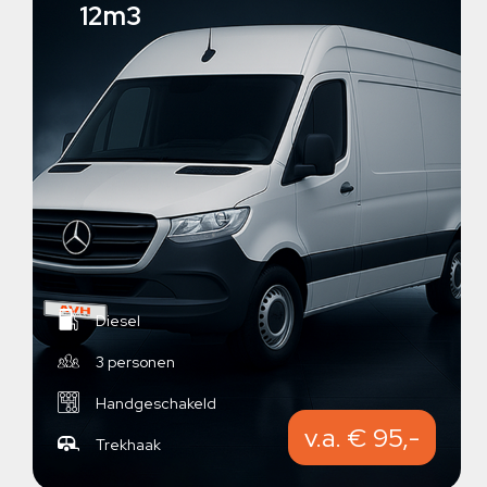
12m3
Diesel
3 personen
Handgeschakeld
v.a. € 95,-
Trekhaak