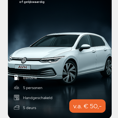
of gelijkwaardig
Benzine
5 personen
Handgeschakeld
v.a. € 50,-
5 deurs