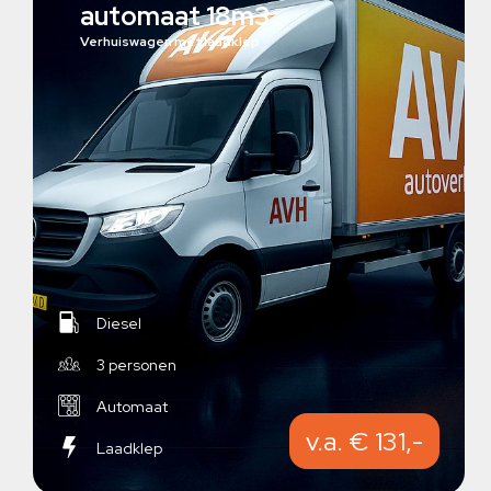
automaat 18m3
Verhuiswagen met laadklep
Diesel
3 personen
Automaat
v.a. € 131,-
Laadklep