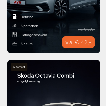
Benzine
5 personen
v.a. € 59,-
Handgeschakeld
v.a. € 42,-
5 deurs
Automaat
Skoda Octavia Combi
of gelijkwaardig