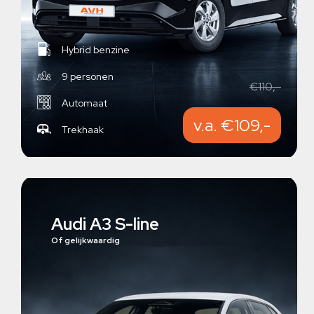
Hybrid benzine
9 personen
€110,-
Automaat
v.a. €109,-
Trekhaak
Audi A3 S-line
Of gelijkwaardig