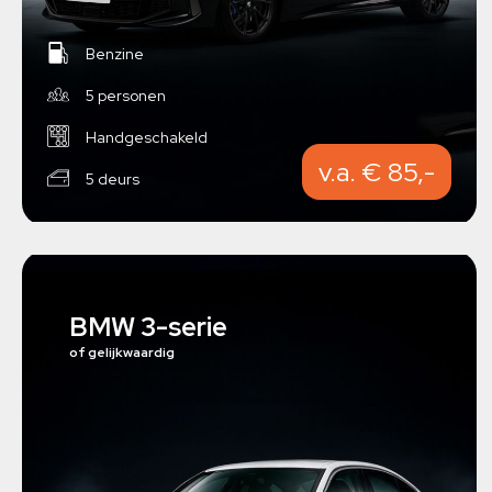
Benzine
5 personen
Handgeschakeld
v.a. € 85,-
5 deurs
BMW 3-serie
of gelijkwaardig