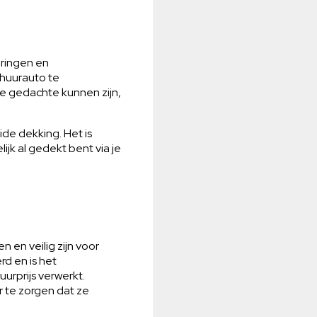
eringen en
 huurauto te
e gedachte kunnen zijn,
ide dekking. Het is
jk al gedekt bent via je
 en veilig zijn voor
d en is het
urprijs verwerkt.
 te zorgen dat ze