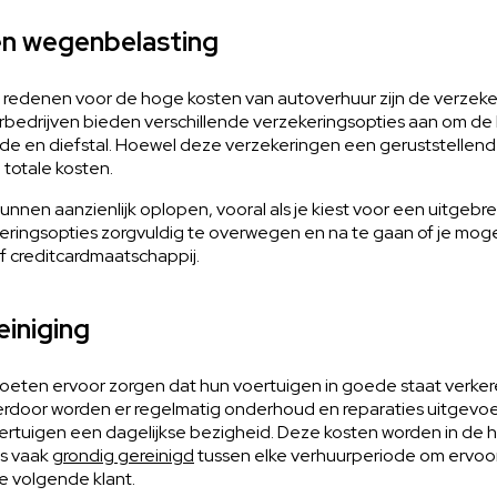
en wegenbelasting
e redenen voor de hoge kosten van autoverhuur zijn de verzek
bedrijven bieden verschillende verzekeringsopties aan om de
 en diefstal. Hoewel deze verzekeringen een geruststellend
 totale kosten.
nnen aanzienlijk oplopen, vooral als je kiest voor een uitgebre
ringsopties zorgvuldig te overwegen en na te gaan of je mogeli
f creditcardmaatschappij.
iniging
eten ervoor zorgen dat hun voertuigen in goede staat verkeren
erdoor worden er regelmatig onderhoud en reparaties uitgevoer
tuigen een dagelijkse bezigheid. Deze kosten worden in de hu
s vaak
grondig gereinigd
tussen elke verhuurperiode om ervoor
de volgende klant.