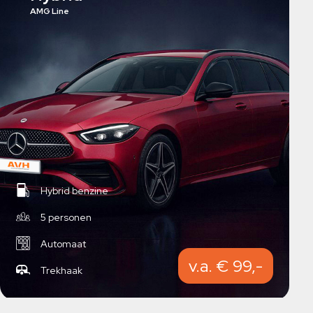
AMG Line
Hybrid benzine
5 personen
Automaat
v.a. € 99,-
Trekhaak