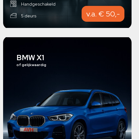
Handgeschakeld
v.a. € 50,-
5 deurs
BMW X1
of gelijkwaardig