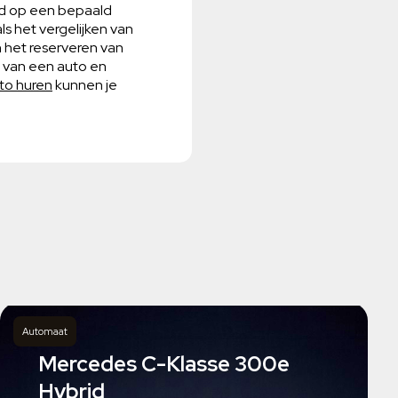
od op een bepaald
s het vergelijken van
n het reserveren van
n van een auto en
to huren
kunnen je
Automaat
Mercedes C-Klasse 300e
Hybrid