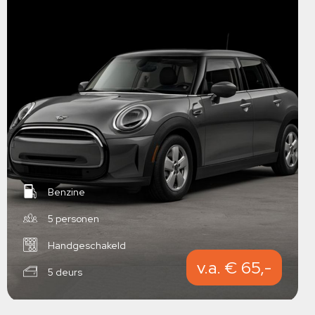
Benzine
5 personen
Handgeschakeld
v.a. € 65,-
5 deurs