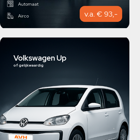
Automaat
v.a. € 93,-
Airco
Volkswagen Up
of gelijkwaardig