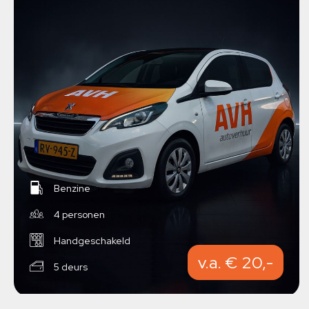
Benzine
4 personen
Handgeschakeld
v.a. € 20,-
5 deurs