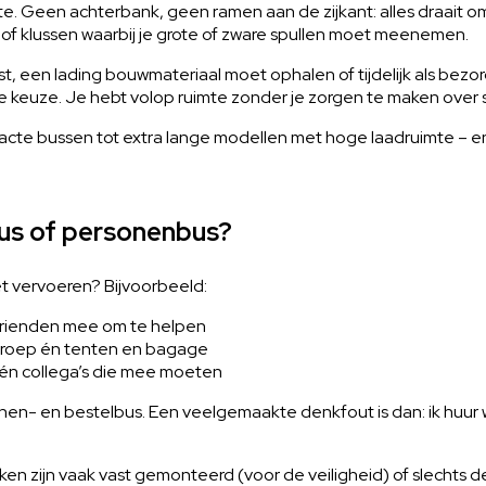
te. Geen achterbank, geen ramen aan de zijkant: alles draait om 
of klussen waarbij je grote of zware spullen moet meenemen.
t, een lading bouwmateriaal moet ophalen of tijdelijk als bezor
 keuze. Je hebt volop ruimte zonder je zorgen te maken over s
acte bussen tot extra lange modellen met hoge laadruimte – en 
bus of personenbus?
t vervoeren? Bijvoorbeeld:
vrienden mee om te helpen
 groep én tenten en bagage
én collega’s die mee moeten
onen- en bestelbus. Een veelgemaakte denkfout is dan: ik huur
ken zijn vaak vast gemonteerd (voor de veiligheid) of slechts 