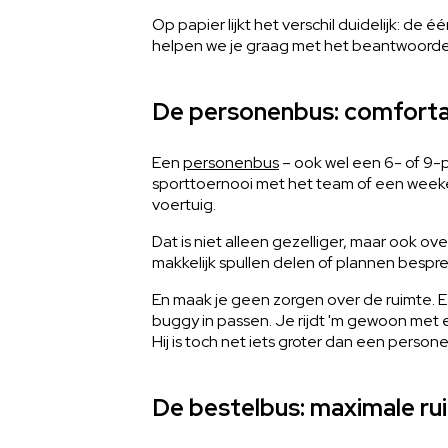
Op papier lijkt het verschil duidelijk: de 
helpen we je graag met het beantwoorden 
De personenbus: comforta
Een
personenbus
– ook wel een 6- of 9-
sporttoernooi met het team of een weeken
voertuig.
Dat is niet alleen gezelliger, maar ook ov
makkelijk spullen delen of plannen bespr
En maak je geen zorgen over de ruimte. E
buggy in passen. Je rijdt 'm gewoon met 
Hij is toch net iets groter dan een person
De bestelbus: maximale ru