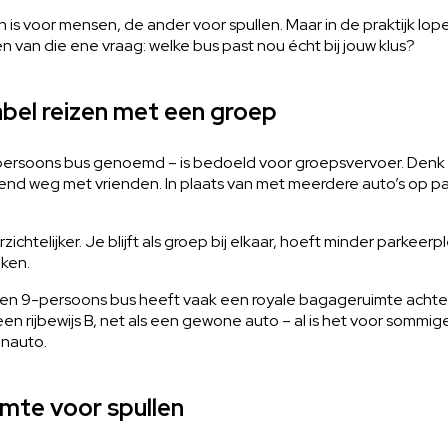
één is voor mensen, de ander voor spullen. Maar in de praktijk lo
van die ene vraag: welke bus past nou écht bij jouw klus?
bel reizen met een groep
persoons bus genoemd – is bedoeld voor groepsvervoer. Denk a
d weg met vrienden. In plaats van met meerdere auto’s op pad 
erzichtelijker. Je blijft als groep bij elkaar, hoeft minder park
eken.
en 9-persoons bus heeft vaak een royale bagageruimte achterin
een rijbewijs B, net als een gewone auto – al is het voor som
enauto.
imte voor spullen