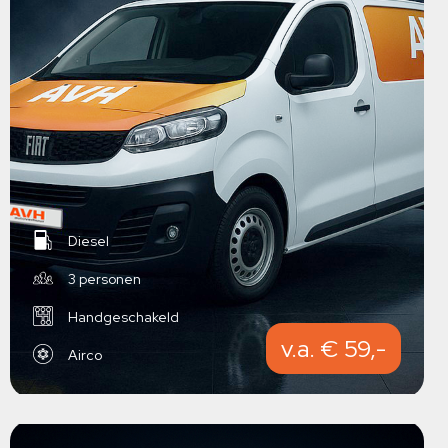
Diesel
3 personen
Handgeschakeld
v.a. € 59,-
Airco