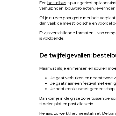
Een
bestelbus
is puur gericht op laadruim
verhuizingen, bouwprojecten, leveringen 
Of je nu een paar grote meubels verplaats
dan vaak de meest logische én voordelige
Er zijn verschillende formaten – van comp
is voldoende.
De twijfelgevallen: bestel
Maar wat als je én mensen én spullen moe
Je gaat verhuizen en neemt twee 
Je gaat naar een festival met een
Je hebt een klus met gereedschap 
Dan kom je in de grijze zone tussen pers
stoelen plat en past alles erin.
Helaas, zo werkt het meestal niet. De ban