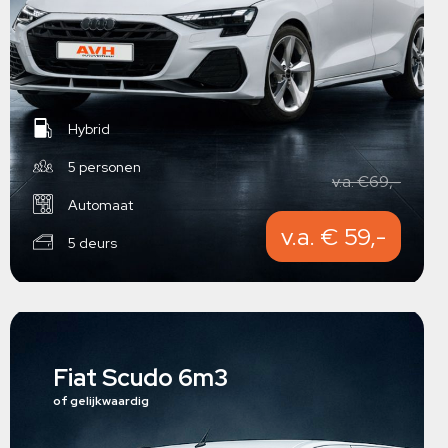
Hybrid
5 personen
v.a. €69,-
Automaat
v.a. € 59,-
5 deurs
Fiat Scudo 6m3
of gelijkwaardig