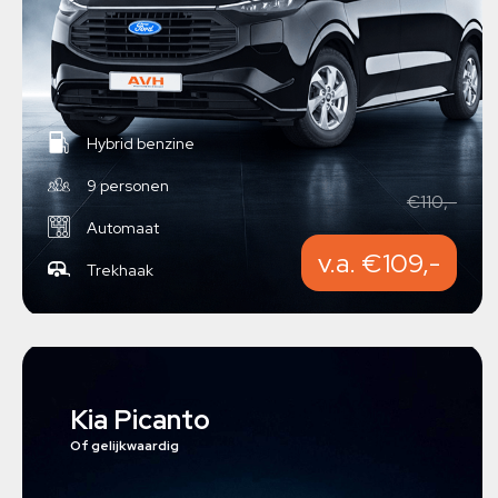
Hybrid benzine
9 personen
€110,-
Automaat
v.a. €109,-
Trekhaak
Kia Picanto
Of gelijkwaardig