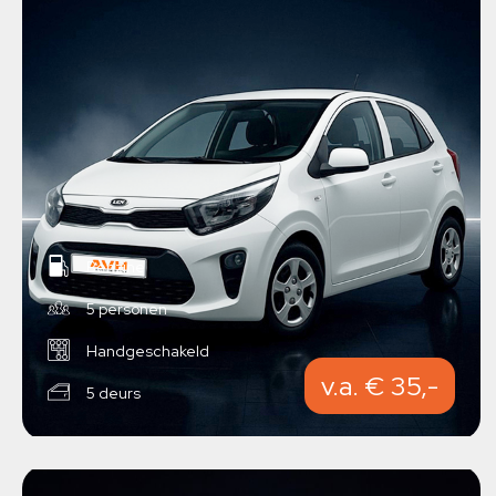
Benzine
5 personen
Handgeschakeld
v.a. € 35,-
5 deurs