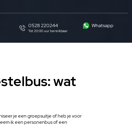
0528 220244
Whatsapp
Tot 20:00 uur bereikbaar
stelbus: wat
iseer je een groepsuitje of heb je voor
n: neem ik een personenbus of een