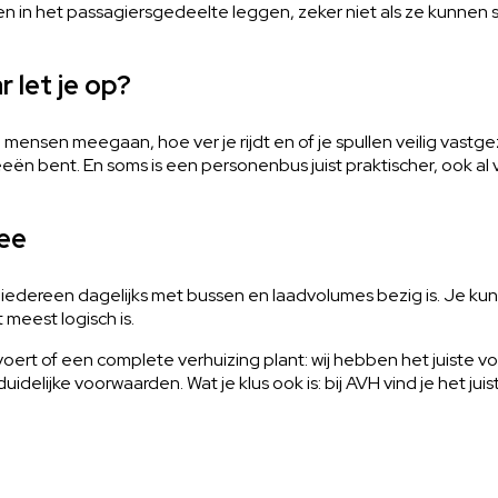
n in het passagiersgedeelte leggen, zeker niet als ze kunnen 
 let je op?
 mensen meegaan, hoe ver je rijdt en of je spullen veilig vast
eeën bent. En soms is een personenbus juist praktischer, ook al
ee
iedereen dagelijks met bussen en laadvolumes bezig is. Je kun
 meest logisch is.
voert of een complete verhuizing plant: wij hebben het juiste v
delijke voorwaarden. Wat je klus ook is: bij AVH vind je het juis