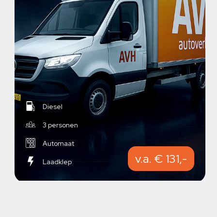
Diesel
3 personen
Automaat
v.a. € 131,-
Laadklep