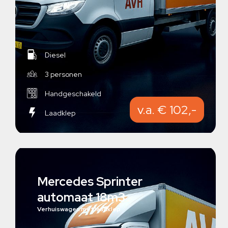
Diesel
3 personen
Handgeschakeld
v.a. € 102,-
Laadklep
Mercedes Sprinter
automaat 18m3
Verhuiswagen met laadklep