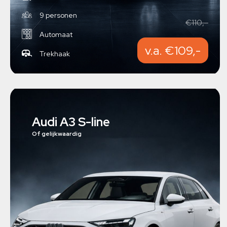
9 personen
€110,-
Automaat
v.a. €109,-
Trekhaak
Audi A3 S-line
Of gelijkwaardig