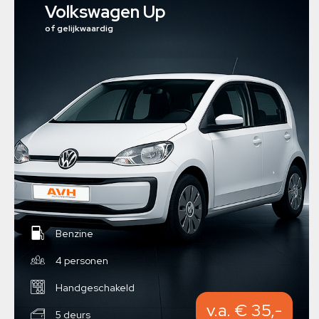
Volkswagen Up
of gelijkwaardig
Benzine
4 personen
Handgeschakeld
v.a. € 35,-
5 deurs