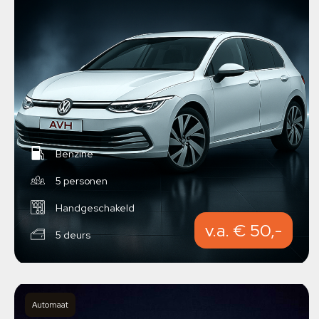
Benzine
5 personen
Handgeschakeld
v.a. € 50,-
5 deurs
Automaat