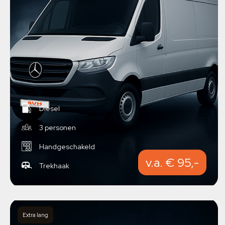
Diesel
3 personen
Handgeschakeld
v.a. € 95,-
Trekhaak
Extra lang