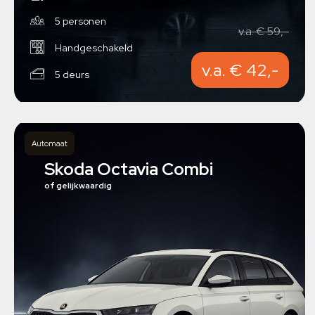
5 personen
v.a. € 59,-
Handgeschakeld
v.a. € 42,-
5 deurs
Automaat
Skoda Octavia Combi
of gelijkwaardig