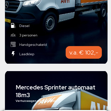
Diesel
3 personen
Handgeschakeld
v.a. € 102,-
Laadklep
Mercedes Sprinter automaat
18m3
Verhuiswagen met laadklep