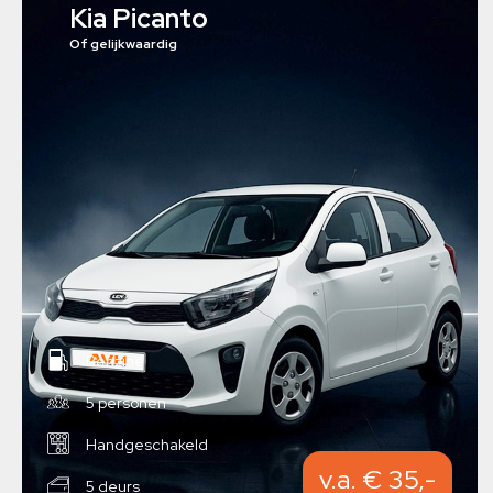
Kia Picanto
Of gelijkwaardig
Benzine
5 personen
Handgeschakeld
v.a. € 35,-
5 deurs