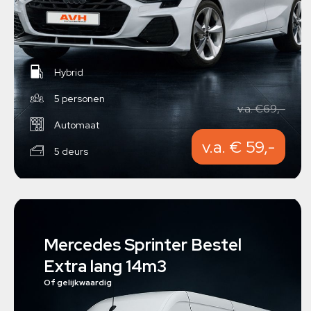
Hybrid
5 personen
v.a. €69,-
Automaat
v.a. € 59,-
5 deurs
Mercedes Sprinter Bestel
Extra lang 14m3
Of gelijkwaardig