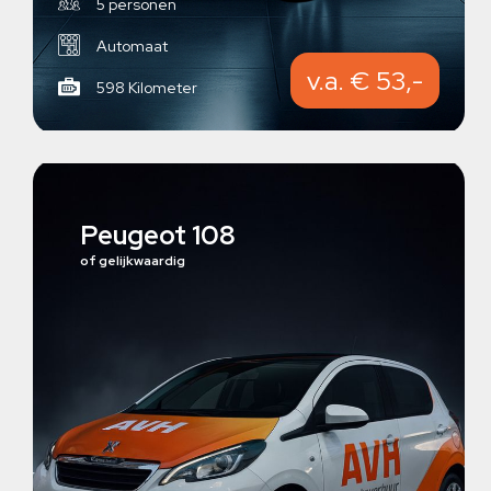
5 personen
Automaat
v.a. € 53,-
598 Kilometer
Peugeot 108
of gelijkwaardig