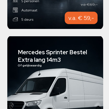
5 personen
v.a. €69,-
Automaat
v.a. € 59,-
5 deurs
Mercedes Sprinter Bestel
Extra lang 14m3
Of gelijkwaardig