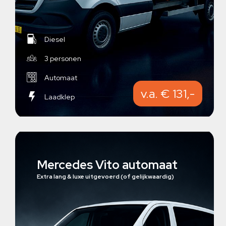
Diesel
3 personen
Automaat
v.a. € 131,-
Laadklep
Mercedes Vito automaat
Extra lang & luxe uitgevoerd (of gelijkwaardig)