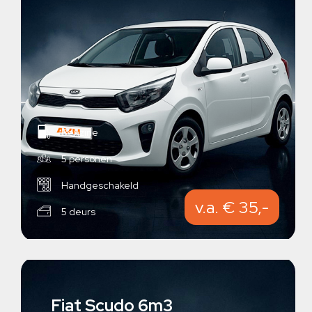
Benzine
5 personen
Handgeschakeld
v.a. € 35,-
5 deurs
Fiat Scudo 6m3