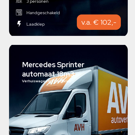
3 personen
Handgeschakeld
v.a. € 102,-
Laadklep
Mercedes Sprinter
automaat 18m3
Verhuiswagen met laadklep