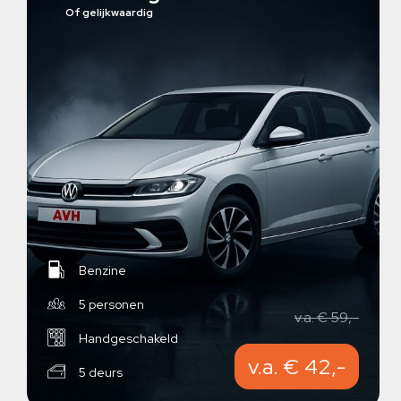
Of gelijkwaardig
Benzine
5 personen
v.a. € 59,-
Handgeschakeld
v.a. € 42,-
5 deurs