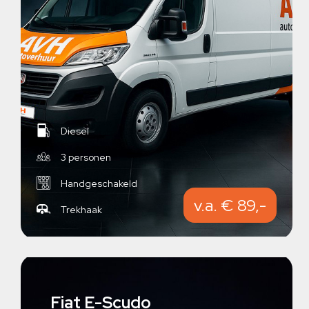
Diesel
3 personen
Handgeschakeld
v.a. € 89,-
Trekhaak
Fiat E-Scudo