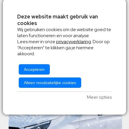
Kilometervrij
€ 1249,-
Premium pakket
Deze website maakt gebruik van
v.a. € 999,-
cookies
Europa dekking
Wij gebruiken cookies om de website goed te
laten functioneren en voor analyse.
Lees meer in onze
privacyverklaring
. Door op
“Accepteren” te klikken ga je hiermee
akkoord.
Wintersport aanbieding -
Personenbus
Accepteren
zorgeloos op wintersport
Alleen noodzakelijke cookies
Meer opties