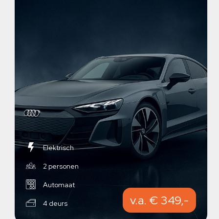
Elektrisch
2 personen
Automaat
v.a. € 349,-
4 deurs