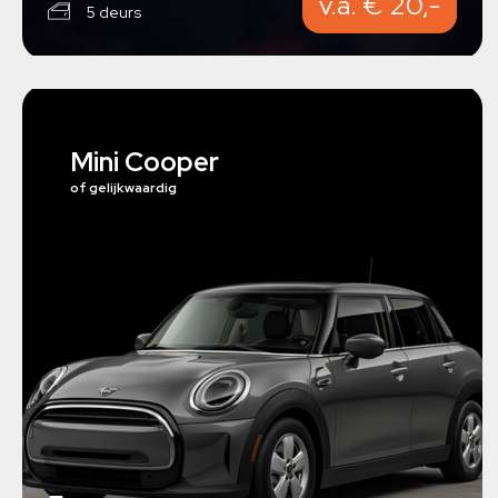
v.a. € 20,-
5 deurs
Mini Cooper
of gelijkwaardig