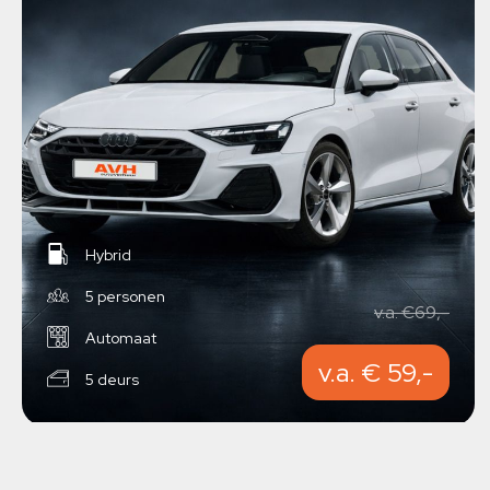
Hybrid
5 personen
v.a. €69,-
Automaat
v.a. € 59,-
5 deurs