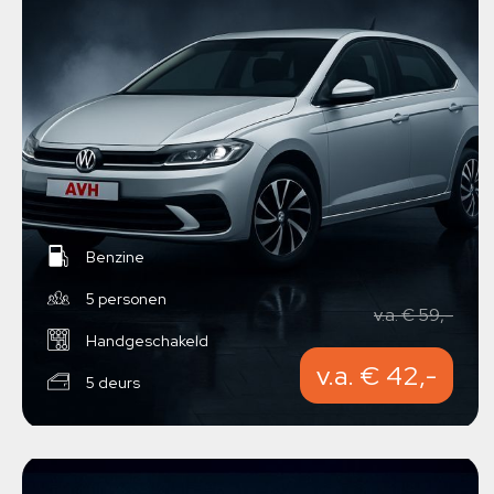
Benzine
5 personen
v.a. € 59,-
Handgeschakeld
v.a. € 42,-
5 deurs