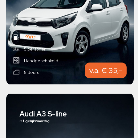
Benzine
5 personen
Handgeschakeld
v.a. € 35,-
5 deurs
Audi A3 S-line
Of gelijkwaardig