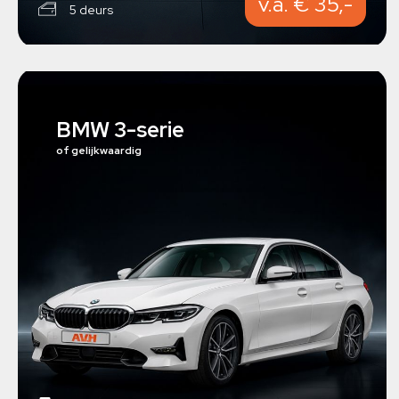
v.a. € 35,-
5 deurs
BMW 3-serie
of gelijkwaardig