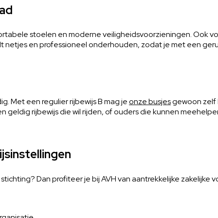
pad
fortabele stoelen en moderne veiligheidsvoorzieningen. Ook vo
dt netjes en professioneel onderhouden, zodat je met een geru
odig. Met een regulier rijbewijs B mag je
onze busjes
gewoon zelf b
geldig rijbewijs die wil rijden, of ouders die kunnen meehelp
jsinstellingen
tichting? Dan profiteer je bij AVH van aantrekkelijke zakelijke 
rganisatie