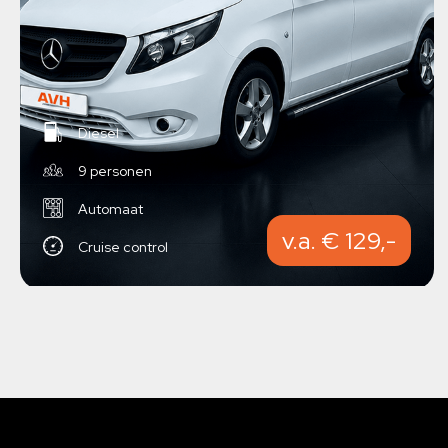
Diesel
9 personen
Automaat
v.a. € 129,-
Cruise control