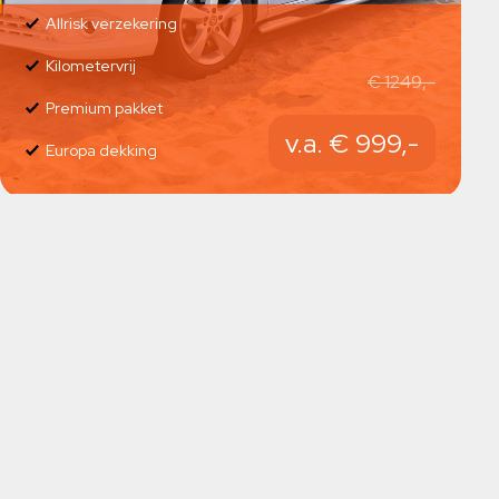
Allrisk verzekering
Kilometervrij
€ 1249,-
Premium pakket
v.a. € 999,-
Europa dekking