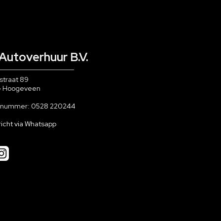
Autoverhuur B.V.
straat 89
G Hoogeveen
nnummer:
0528 220244
richt via Whatsapp