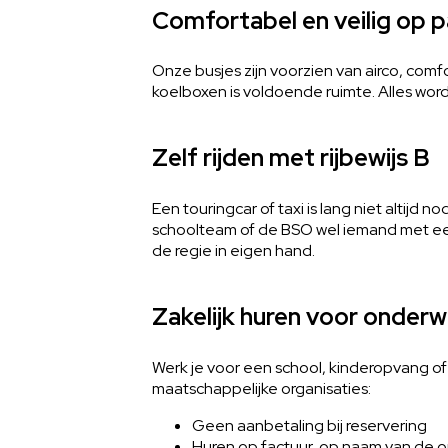
Comfortabel en veilig op 
Onze busjes zijn voorzien van airco, com
koelboxen is voldoende ruimte. Alles wor
Zelf rijden met rijbewijs B
Een touringcar of taxi is lang niet altijd n
schoolteam of de BSO wel iemand met een 
de regie in eigen hand.
Zakelijk huren voor onderwi
Werk je voor een school, kinderopvang of s
maatschappelijke organisaties:
Geen aanbetaling bij reservering
Huren op factuur, op naam van de o