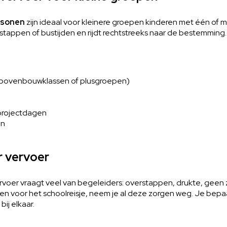
rsonen
zijn ideaal voor kleinere groepen kinderen met één of me
appen of bustijden en rijdt rechtstreeks naar de bestemming. Da
. bovenbouwklassen of plusgroepen)
 projectdagen
en
 vervoer
voer vraagt veel van begeleiders: overstappen, drukte, geen zi
ren voor het schoolreisje, neem je al deze zorgen weg. Je bepa
ij elkaar.