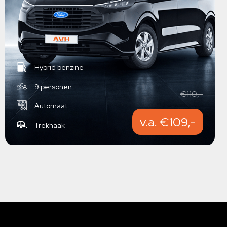
Hybrid benzine
9 personen
€110,-
Automaat
v.a. €109,-
Trekhaak