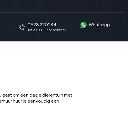
0528 220244
Whatsapp
Tot 20:00 uur bereikbaar
nu gaat om een dagje dierentuin met
rhuur huur je eenvoudig een