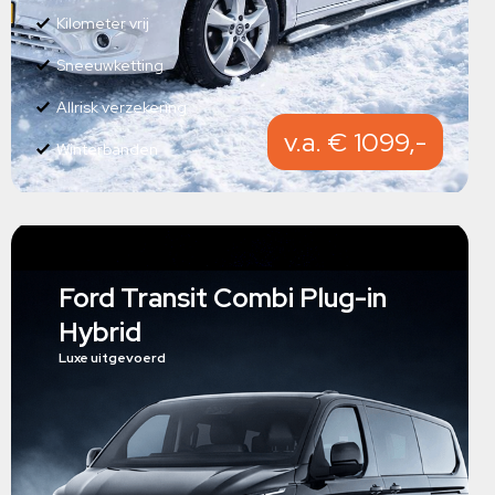
Kilometer vrij
Sneeuwketting
Allrisk verzekering
v.a. € 1099,-
Winterbanden
Ford Transit Combi Plug-in
Hybrid
Luxe uitgevoerd