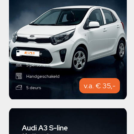
Benzine
5 personen
Handgeschakeld
v.a. € 35,-
5 deurs
Audi A3 S-line