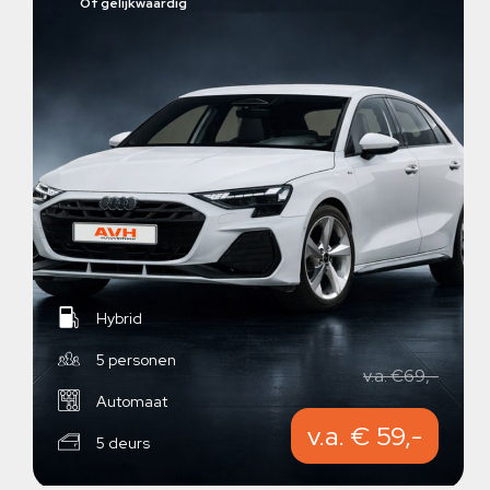
Of gelijkwaardig
Hybrid
5 personen
v.a. €69,-
Automaat
v.a. € 59,-
5 deurs