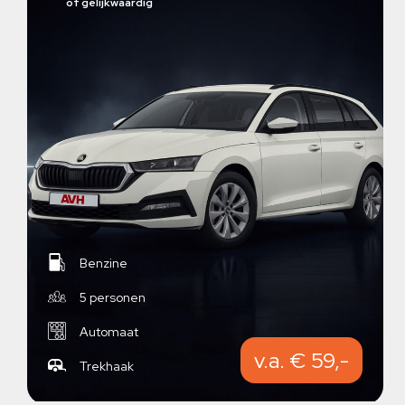
of gelijkwaardig
Benzine
5 personen
Automaat
v.a. € 59,-
Trekhaak