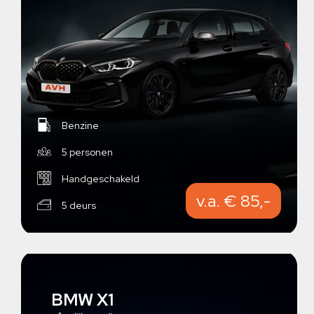
Benzine
5 personen
Handgeschakeld
v.a. € 85,-
5 deurs
BMW X1