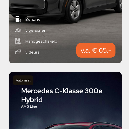
Benzine
5 personen
Handgeschakeld
v.a. € 65,-
5 deurs
Automaat
Mercedes C-Klasse 300e
Hybrid
AMG Line