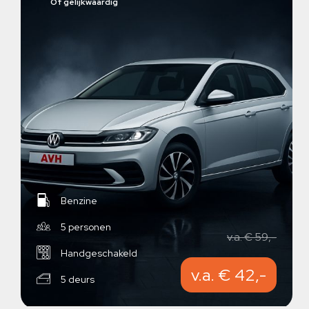
Of gelijkwaardig
Benzine
5 personen
v.a. € 59,-
Handgeschakeld
v.a. € 42,-
5 deurs