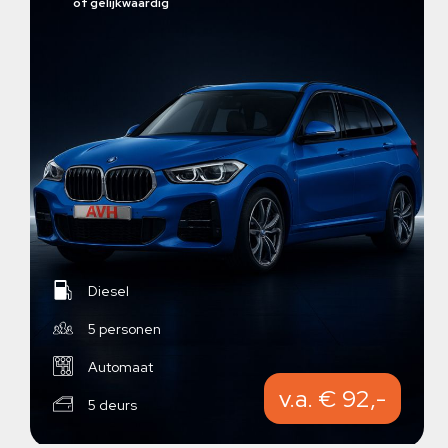
of gelijkwaardig
Diesel
5 personen
Automaat
v.a. € 92,-
5 deurs