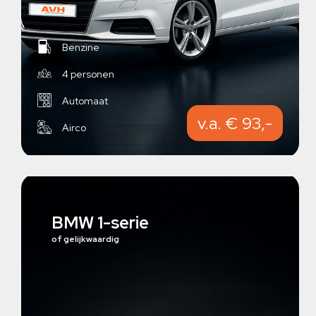
Benzine
4 personen
Automaat
v.a. € 93,-
Airco
BMW 1-serie
of gelijkwaardig