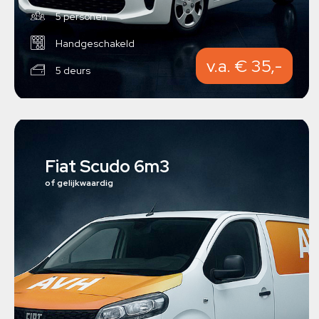
5 personen
Handgeschakeld
v.a. € 35,-
5 deurs
Fiat Scudo 6m3
of gelijkwaardig