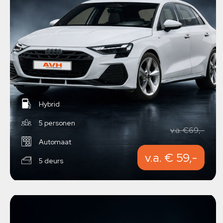
Hybrid
5 personen
v.a. €69,-
Automaat
v.a. € 59,-
5 deurs