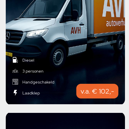
Diesel
3 personen
Handgeschakeld
v.a. € 102,-
Laadklep