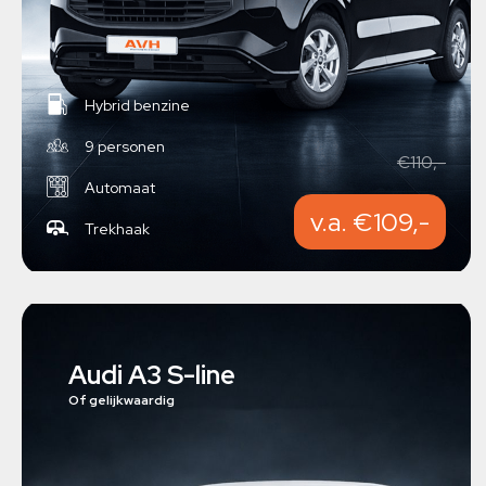
Hybrid benzine
9 personen
€110,-
Automaat
v.a. €109,-
Trekhaak
Audi A3 S-line
Of gelijkwaardig