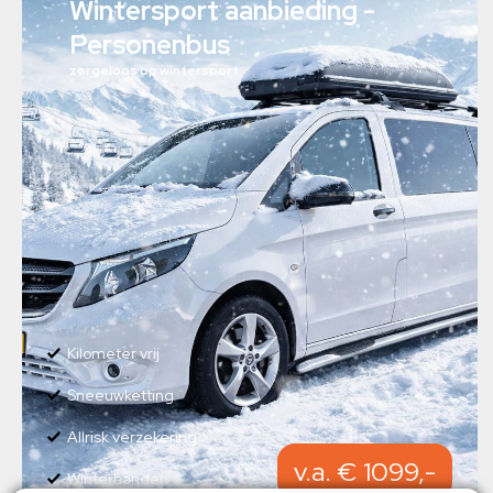
Wintersport aanbieding -
Personenbus
zorgeloos op wintersport
Kilometer vrij
Sneeuwketting
Allrisk verzekering
v.a. € 1099,-
Winterbanden