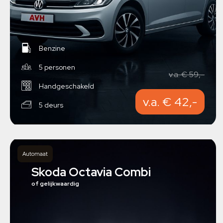
Benzine
5 personen
v.a. € 59,-
Handgeschakeld
v.a. € 42,-
5 deurs
Automaat
Skoda Octavia Combi
of gelijkwaardig