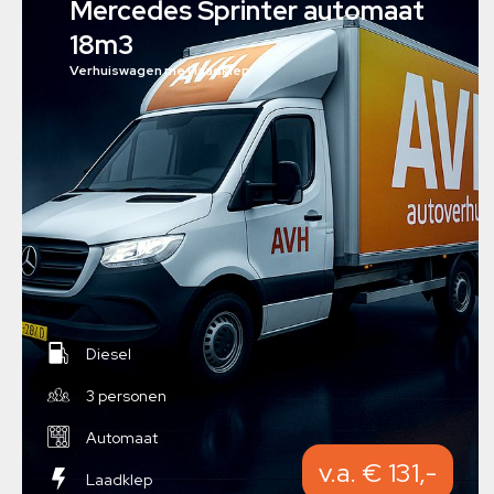
Mercedes Sprinter automaat
18m3
Verhuiswagen met laadklep
Diesel
3 personen
Automaat
v.a. € 131,-
Laadklep