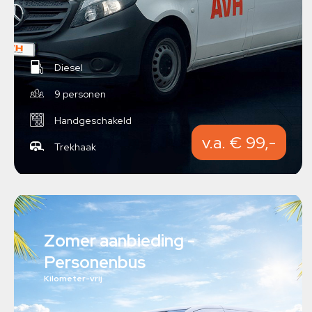
Diesel
9 personen
Handgeschakeld
v.a. € 99,-
Trekhaak
Zomer aanbieding -
Personenbus
Kilometer-vrij