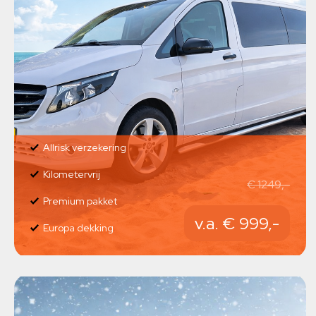
Allrisk verzekering
Kilometervrij
€ 1249,-
Premium pakket
v.a. € 999,-
Europa dekking