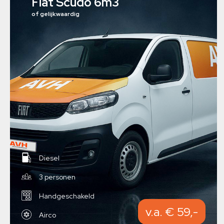
Fiat Scudo 6m3
of gelijkwaardig
Diesel
3 personen
Handgeschakeld
v.a. € 59,-
Airco