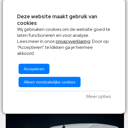
Deze website maakt gebruik van
cookies
Kilometer vrij
Wij gebruiken cookies om de website goed te
laten functioneren en voor analyse.
Sneeuwketting
Lees meer in onze
privacyverklaring
. Door op
“Accepteren” te klikken ga je hiermee
Allrisk verzekering
akkoord.
v.a. € 1099,-
Winterbanden
Accepteren
Alleen noodzakelijke cookies
Mercedes Citan
Meer opties
of gelijkwaardig