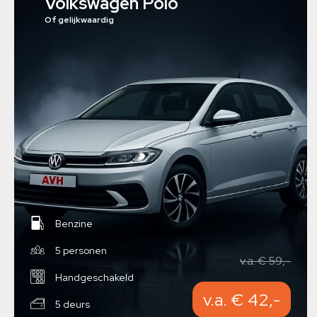
Volkswagen Polo
Of gelijkwaardig
Benzine
5 personen
v.a. € 59,-
Handgeschakeld
v.a. € 42,-
5 deurs