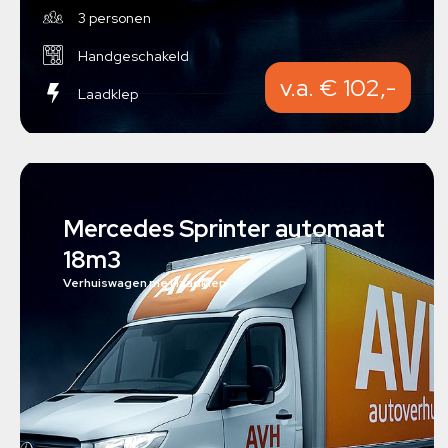
3 personen
Handgeschakeld
v.a. € 102,-
Laadklep
Mercedes Sprinter automaat
18m3
Verhuiswagen met laadklep