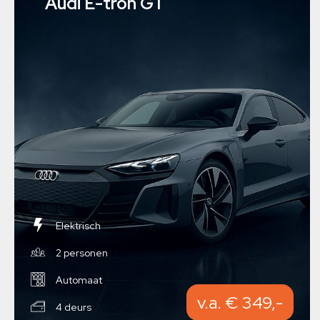
Audi E-tron GT
Elektrisch
2 personen
Automaat
v.a. € 349,-
4 deurs