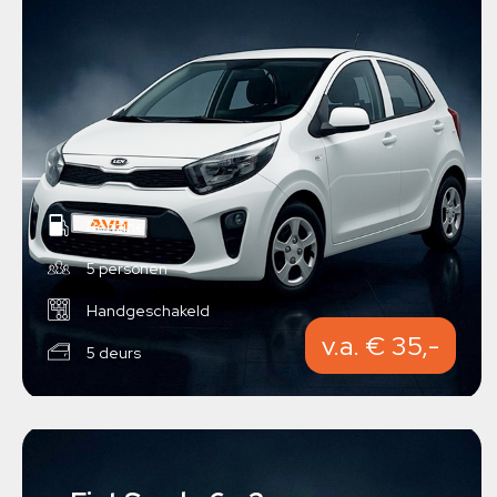
Benzine
5 personen
Handgeschakeld
v.a. € 35,-
5 deurs