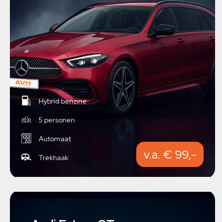
Hybrid benzine
5 personen
Automaat
v.a. € 99,-
Trekhaak