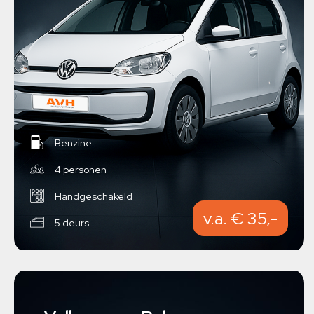
Benzine
4 personen
Handgeschakeld
v.a. € 35,-
5 deurs