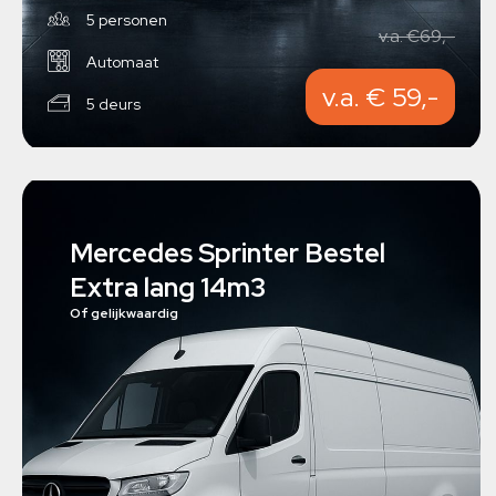
5 personen
v.a. €69,-
Automaat
v.a. € 59,-
5 deurs
Mercedes Sprinter Bestel
Extra lang 14m3
Of gelijkwaardig