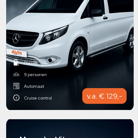
Diesel
9 personen
Automaat
v.a. € 129,-
Cruise control