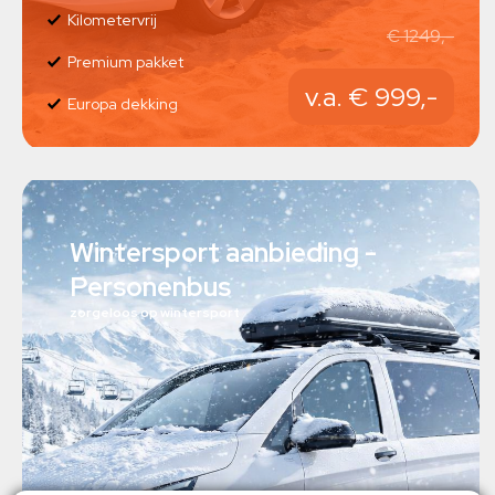
Kilometervrij
€ 1249,-
Premium pakket
v.a. € 999,-
Europa dekking
Wintersport aanbieding -
Personenbus
zorgeloos op wintersport