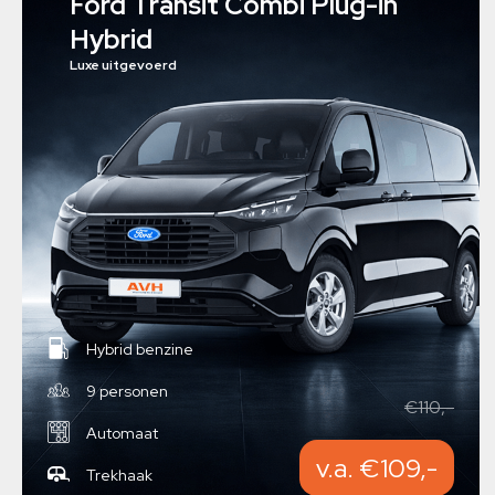
Ford Transit Combi Plug-in
Hybrid
Luxe uitgevoerd
Hybrid benzine
9 personen
€110,-
Automaat
v.a. €109,-
Trekhaak