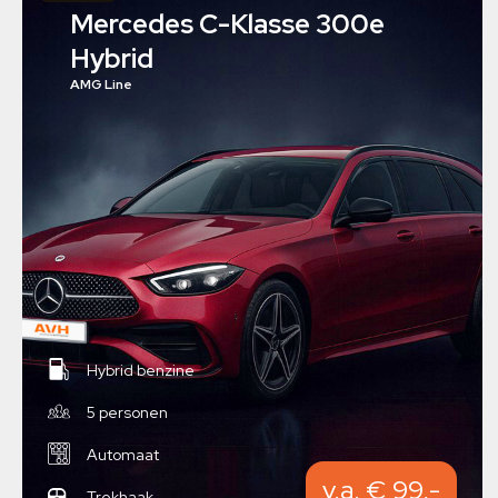
Mercedes C-Klasse 300e
Hybrid
AMG Line
Hybrid benzine
5 personen
Automaat
v.a. € 99,-
Trekhaak