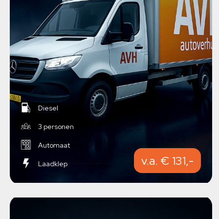
Diesel
3 personen
Automaat
v.a. € 131,-
Laadklep