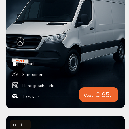
Diesel
3 personen
Handgeschakeld
v.a. € 95,-
Trekhaak
Extra lang