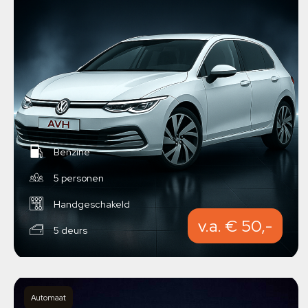
Benzine
5 personen
Handgeschakeld
v.a. € 50,-
5 deurs
Automaat