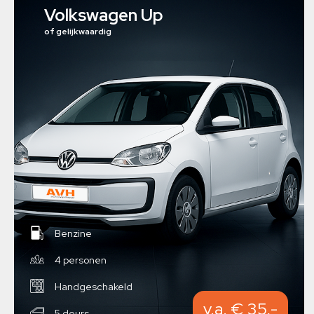
Volkswagen Up
of gelijkwaardig
Benzine
4 personen
Handgeschakeld
v.a. € 35,-
5 deurs