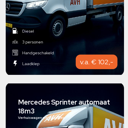
Diesel
3 personen
Handgeschakeld
v.a. € 102,-
Laadklep
Mercedes Sprinter automaat
18m3
Verhuiswagen met laadklep