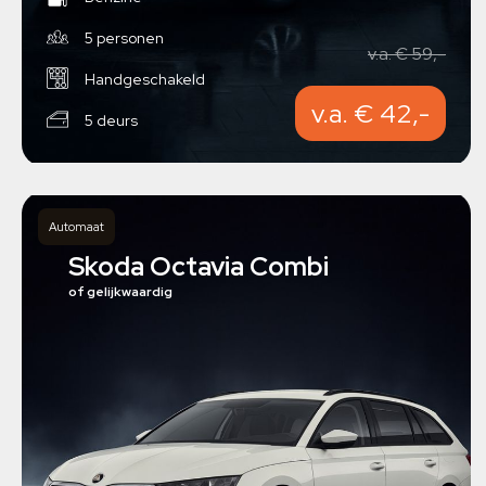
5 personen
v.a. € 59,-
Handgeschakeld
v.a. € 42,-
5 deurs
Automaat
Skoda Octavia Combi
of gelijkwaardig