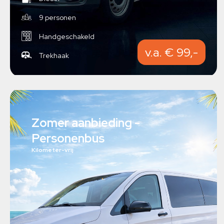
9 personen
Handgeschakeld
v.a. € 99,-
Trekhaak
Zomer aanbieding -
Personenbus
Kilometer-vrij