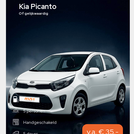
Kia Picanto
Of gelijkwaardig
Benzine
5 personen
Handgeschakeld
v.a. € 35,-
5 deurs