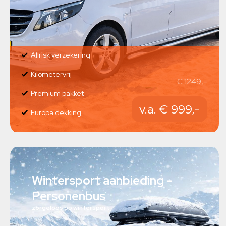
Allrisk verzekering
Kilometervrij
€ 1249,-
Premium pakket
v.a. € 999,-
Europa dekking
Wintersport aanbieding -
Personenbus
zorgeloos op wintersport