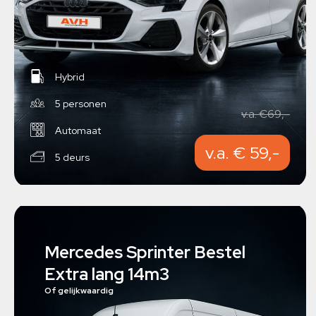
Hybrid
5 personen
v.a. €69,-
Automaat
v.a. € 59,-
5 deurs
Mercedes Sprinter Bestel
Extra lang 14m3
Of gelijkwaardig