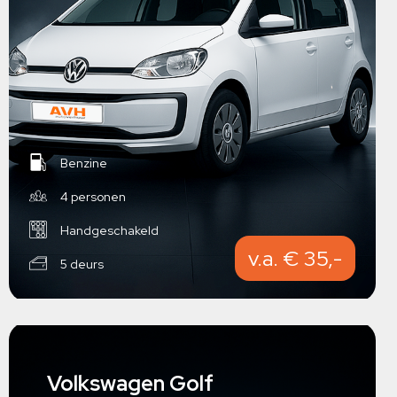
Benzine
4 personen
Handgeschakeld
v.a. € 35,-
5 deurs
Volkswagen Golf