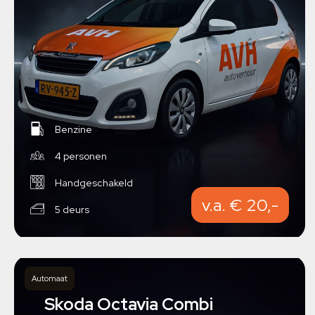
Benzine
4 personen
Handgeschakeld
v.a. € 20,-
5 deurs
Automaat
Skoda Octavia Combi