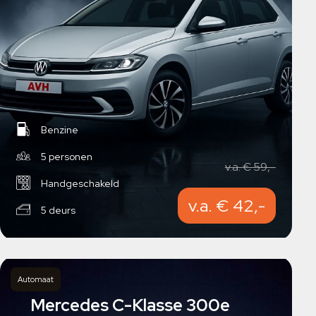
Benzine
5 personen
v.a. € 59,-
Handgeschakeld
v.a. € 42,-
5 deurs
Automaat
Mercedes C-Klasse 300e