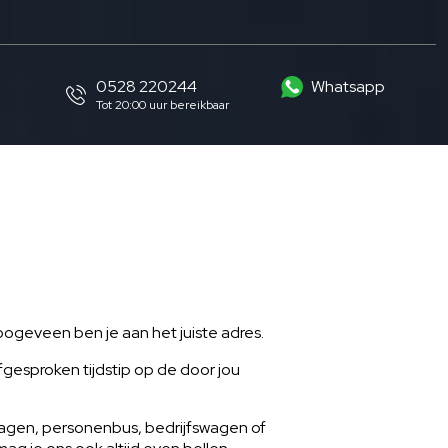
0528 220244
Whatsapp
Tot 20:00 uur bereikbaar
oogeveen ben je aan het juiste adres.
gesproken tijdstip op de door jou
agen, personenbus, bedrijfswagen of