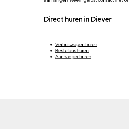
aanhanger? Neem gerust contact met ons o
Direct huren in Diever
Verhuiswagen huren
Bestelbus huren
Aanhanger huren