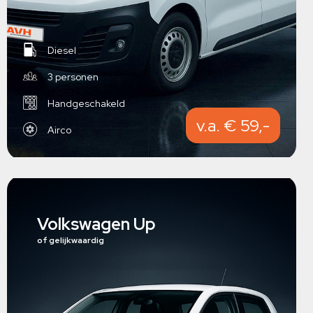
Diesel
3 personen
Handgeschakeld
v.a. € 59,-
Airco
Volkswagen Up
of gelijkwaardig