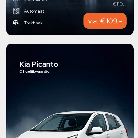
€110,-
Automaat
v.a. €109,-
Trekhaak
Kia Picanto
Of gelijkwaardig