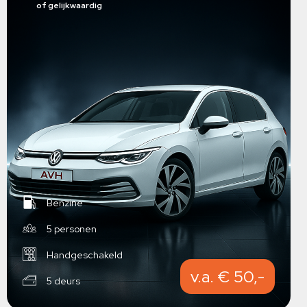
of gelijkwaardig
Benzine
5 personen
Handgeschakeld
v.a. € 50,-
5 deurs