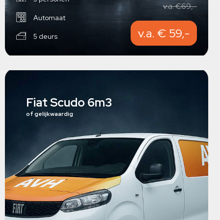
v.a. €69,-
Automaat
v.a. € 59,-
5 deurs
Fiat Scudo 6m3
of gelijkwaardig