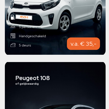
Benzine
5 personen
Handgeschakeld
v.a. € 35,-
5 deurs
Peugeot 108
of gelijkwaardig