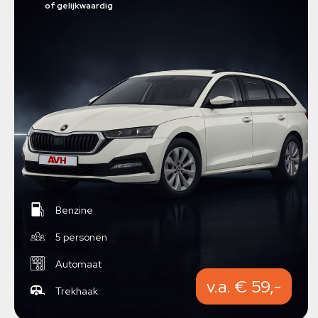
of gelijkwaardig
Benzine
5 personen
Automaat
v.a. € 59,-
Trekhaak