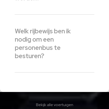
Welk rijbewijs ben ik
nodig om een
personenbus te
besturen?
Bekijk alle voertuigen