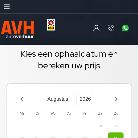
Kies een ophaaldatum en
bereken uw prijs
Ma
Di
Wo
Do
Vr
Za
Zo
01
02