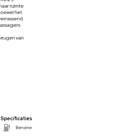
 haar ruimte
 Hoewel het
 verrassend
passagiers
 teugen van
Specificaties
Benzine