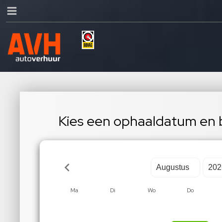
Kies een ophaaldatum en b
Ma
Di
Wo
Do