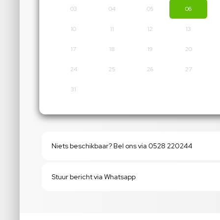
03
04
05
06
10
11
12
13
17
18
19
20
24
25
26
27
31
Niets beschikbaar? Bel ons via 0528 220244
Stuur bericht via Whatsapp