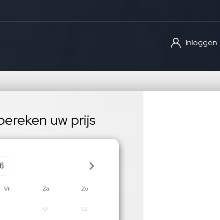
Inloggen
ereken uw prijs
Vr
Za
Zo
01
02